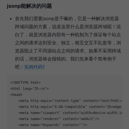
jsonp能解决的问题
首先我们需要jsonp是干嘛的，它是一种解决浏览器
跨域问题的方案，说道这里什么是浏览器跨域呢！说
白了，就是浏览器内部有一种机制为了保证每个站点
之间的请求达到安全、独立，相互交互不乱套等，浏
览器阻止了不同源站点之间的请求。如果不采用跨域
的话，浏览器将会报错的。我们先来看个简单例子
吧：
实例代码1
<!DOCTYPE html>

<
html
lang
=
"
Zh-cn
"
>

<
head
>

    <
meta
http-equiv
=
"
content-type
"
content
=
"
text/html;cha
    <
meta
http-equiv
=
"
X-UA-Compatible
"
content
=
"
IE=edge,Ch
    <
meta
name
=
"
viewport
"
content
=
"
width=device-width,init
    <
meta
name
=
"
renderer
"
content
=
"
webkit
"
/>

    <
meta
name
=
"
Keywords
"
content
=
"
"
/>
