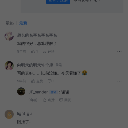
0
/ 1000
发送
最热
最新
超长的名字名字名字名
写的很好，总算理解了
9年前
1
评论
向明天的明天许个愿
前端
写的真好。。以前没懂。今天看懂了
9年前
点赞
1
JF_sander
:
谢谢
作者
9年前
点赞
回复
light_gu
图挂了..