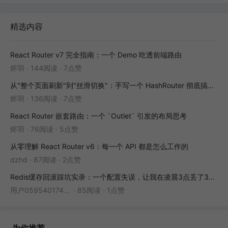
精选内容
React Router v7 完全指南：一个 Demo 吃透前端路由
烬羽
·
144阅读
·
7点赞
从"整个页面刷新"到"丝滑切换"：手写一个 HashRouter 彻底搞懂前端路由
烬羽
·
136阅读
·
7点赞
React Router 嵌套路由：一个 `Outlet` 引发的布局思考
烬羽
·
76阅读
·
5点赞
从零理解 React Router v6：每一个 API 都是怎么工作的
dzhd
·
87阅读
·
2点赞
Redis缓存回滚踩坑实录：一个配置失误，让我在凌晨3点丢了3000条数据
用户05954017446
·
85阅读
·
1点赞