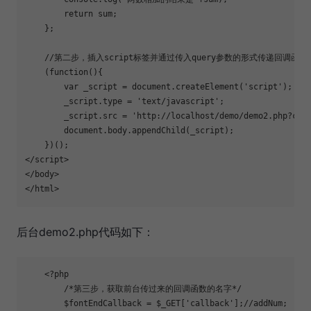
return
 sum;
    };
//
第二步，插入script标签并通过传入query参数的形式传递回调函
    (
function
(){
var
 _script 
=
document
.
createElement
(
'
script
'
);
_script
.
type
=
'
text/javascript
'
;
_script
.
src
=
'
http://localhost/demo/demo2.php?cal
document
.
body
.
appendChild
(_script);
    })();
</
script
>
</
body
>

</
html
后台demo2.php代码如下：
<
?
php
/*
第三步，获取前台传过来的回调函数的名字
*/
$fontEndCallback
=
$_GET
[
'
callback
'
];
//
addNum;