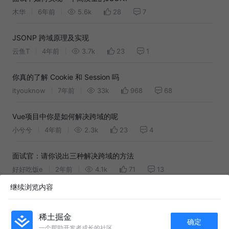
木华
6年前
5.6k
28
7
JSONP 跨域原理及实现
云鱼T
4年前
3.7k
23
1
你真的了解 Cookie 和 Session 吗
ityouknow
7年前
33k
968
68
Vue项目中你是如何解决跨域的呢
小兮兮
4年前
2.3k
23
4
面试官：请你说出三种解决跨域的方法
好好吃饭e
2年前
4.1k
71
13
继续浏览内容
跨域（非同源策略请求）常见的实现方式
飞鹤乳业
5年前
2.1k
14
评论
稀土掘金
确定
一个帮助开发者成长的社区