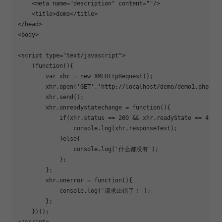
    <
meta
name
=
"
description
"
content
=
"
"
/>

    <
title
>demo</
title
>

</
head
>

<
body
>

<
script
type
=
"
text/javascript
"
>
    (
function
(){
var
 xhr 
=
new
XMLHttpRequest
();
xhr
.
open
(
'
GET
'
,
'
http://localhost/demo/demo1.php
'
,
t
xhr
.
send
();
xhr
.
onreadystatechange
=
function
(){
if
(
xhr
.
status
==
200
&&
xhr
.
readyState
==
4
){
console
.
log
(
xhr
.
responseText
);
            }
else
{
console
.
log
(
'
什么都没有
'
);
            };
        };
xhr
.
onerror
=
function
(){
console
.
log
(
'
请求出错了！
'
);
        };
    })();
</
script
>