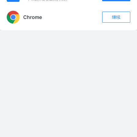
6种解决跨域方案，今天全告诉你了
APP内打开
公众号_IT老哥
5年前
704
点赞
评论
Chrome
继续
收藏
105
9
关注
HTTP请求如何实现跨域以及如何解决遇到的安全问题
威哥爱编程
1年前
554
1
评论
如何在Vue中使用JSONP进行跨域数据传输的完整指南
布衣1983
3年前
2.0k
6
评论
浅谈 JSONP
Russ_Zhong
7年前
3.3k
10
评论
友情链接：
500 miles
50rry
50岁的年纪
50岁的我
520AM
52度的酒
550W / Moss
5:20 AM
5:20 AM
5:20AM