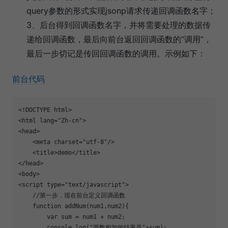
query参数的形式实现jsonp请求传递回调函数名字；
3、后台得到回调函数名字，并将需要处理的数据传
递给回调函数，最后向前台返回回调函数的“调用”，
最后一步切记是传回回调函数的调用。示例如下：
前台代码
<!DOCTYPE html>

<
html
lang
=
"
Zh-cn
"
>

<
head
>

    <
meta
charset
=
"
utf-8
"
/>

    <
title
>demo</
title
>

</
head
>

<
body
<
script
type
=
"
text/javascript
"
>
//
第一步，现在前台定义回调函数
function
addNum
(
num1
,
num2
){
var
 sum 
=
 num1 
+
 num2;
console
.
log
(
"
两数相加的结果是
"
+
sum);