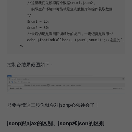
/*
这里我们先模拟两个数据$num1,$num2，
          实际生产环境中可能就是查询数据库等操作获取数据
*/
$num1
=
15
;
$num2
=
30
;
/*
最后切记是返回回调函数的调用，一定记得是调用
*/
echo
$fontEndCallback
.
"
(
$num1
,
$num2
)
"
;
//
这里的‘.’相
?
>
控制台结果截图如下：
只要弄懂这三步你就会对jsonp心领神会了！
jsonp跟ajax的区别、jsonp和json的区别