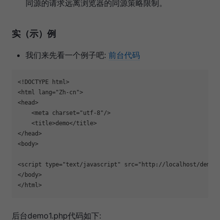
同源的请求远离浏览器的同源策略限制。
实（示）例
我们来先看一个例子吧:
前台代码
<!DOCTYPE html>

<
html
lang
=
"
Zh-cn
"
>

<
head
>

    <
meta
charset
=
"
utf-8
"
/>

    <
title
>demo</
title
>

</
head
>

<
body
>

<
script
type
=
"
text/javascript
"
src
=
"
http://localhost/demo/
</
body
>

</
html
后台demo1.php代码如下: