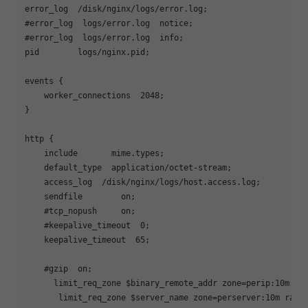
error_log  /disk/nginx/logs/error.log;

#error_log  logs/error.log  notice;

#error_log  logs/error.log  info;

pid        logs/nginx.pid;

events {

    worker_connections  2048;

}

http {

    include       mime.types;

    default_type  application/octet-stream;

    access_log  /disk/nginx/logs/host.access.log;

    sendfile        on;

    #tcp_nopush     on;

    #keepalive_timeout  0;

    keepalive_timeout  65;

    #gzip  on;

      limit_req_zone $binary_remote_addr zone=perip:10m rat
       limit_req_zone $server_name zone=perserver:10m rate=