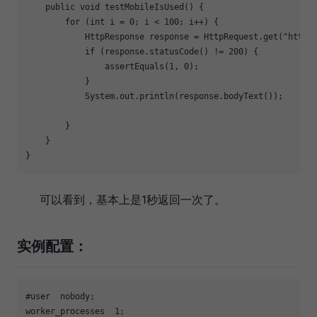
    public 
void
 testMobileIsUsed() {

for
 (int i = 
0
; i < 
100
; i++) {

            HttpResponse response = HttpRequest.get(
"http:
if
 (response.statusCode() != 
200
) {

                assertEquals(
1
, 
0
);

            }

            System.out.println(response.bodyText());

        }

    }

}
可以看到，基本上是1秒返回一次了。
实例配置：
#user  nobody;

worker_processes  1;
