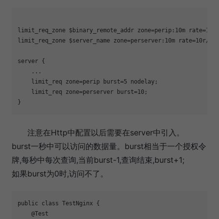
limit_req_zone $binary_remote_addr zone=perip:
10
m rate=
1
r/s
limit_req_zone $server_name zone=perserver:
10
m rate=
10
r/s;

server {

    ...

    limit_req zone=perip burst=
5
 nodelay;

    limit_req zone=perserver burst=
10
;

}
注意在Http中配置以后需要在server中引入。
burst一秒中可以访问的数据量。burst相当于一个授权令
牌,每秒中每次查询,当前burst-1,查询结束,burst+1;
如果burst为0时,访问不了。
public 
class
TestNginx
{

    @Test
