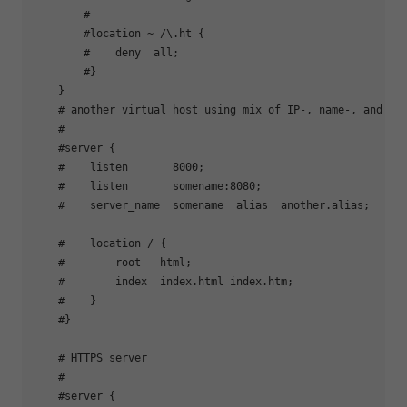
        #

        #location ~ /\.ht {

        #    deny  all;

        #}

    }

    # another virtual host using mix of IP-, name-, and por
    #

    #server {

    #    listen       8000;

    #    listen       somename:8080;

    #    server_name  somename  alias  another.alias;

    #    location / {

    #        root   html;

    #        index  index.html index.htm;

    #    }

    #}

    # HTTPS server

    #

    #server {
