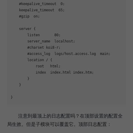
    #keepalive_timeout  0;

    keepalive_timeout  65;

    #gzip  on;

    server {

        listen       80;

        server_name  localhost;        

        #charset koi8-r;

        #access_log  logs/host.access.log  main;

        location / {

            root   html;

            index  index.html index.htm;

        }

    }

}
注意到最顶上的日志配置吗？在顶部设置的配置全
局生效。但是子模块可以覆盖它。顶部日志配置：