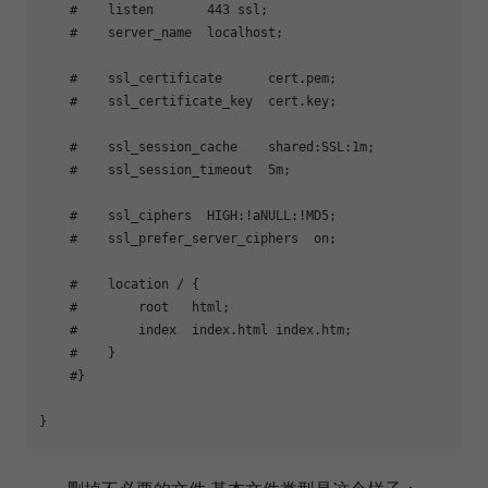
    #    listen       443 ssl;

    #    server_name  localhost;

    #    ssl_certificate      cert.pem;

    #    ssl_certificate_key  cert.key;

    #    ssl_session_cache    shared:SSL:1m;

    #    ssl_session_timeout  5m;

    #    ssl_ciphers  HIGH:!aNULL:!MD5;

    #    ssl_prefer_server_ciphers  on;

    #    location / {

    #        root   html;

    #        index  index.html index.htm;

    #    }

    #}

}