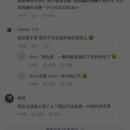
慕课网撰写专栏.每月都有进账. 既能赚取报酬又能分享,可以
加我微信详聊一下13474208142~
7年前
1
评论
thissai
后端
还没看文章 想问下你知道拜读的意思么
7年前
2
2
Gren
:
我也是，一看到标题就往下拉到评论了
7年前
点赞
回复
Gren
回复
Gren
:
好大的口气
7年前
点赞
回复
破障
就这点就能上线了么？我以为这会是一片很长的文章
7年前
点赞
评论
查看全部 13 条评论