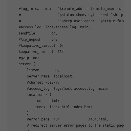
    #log_format  main  '$remote_addr - $remote_user [$time_
    #                  '$status $body_bytes_sent "$http_ref
    #                  '"$http_user_agent" "$http_x_forward
    #access_log  logs/access.log  main;

    sendfile        on;

    #tcp_nopush     on;

    #keepalive_timeout  0;

    keepalive_timeout  65;

    #gzip  on;

    server {

        listen       80;

        server_name  localhost;

        #charset koi8-r;

        #access_log  logs/host.access.log  main;

        location / {

            root   html;

            index  index.html index.htm;

        }

        #error_page  404              /404.html;

        # redirect server error pages to the static page /5