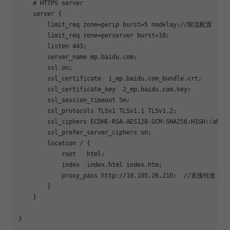
    # HTTPS server

    server {

        limit_req zone=perip burst=5 nodelay;//限流配置

        limit_req zone=perserver burst=10;

        listen 443;

        server_name mp.baidu.com;

        ssl on;

        ssl_certificate  1_mp.baidu.com_bundle.crt;

        ssl_certificate_key  2_mp.baidu.com.key;

        ssl_session_timeout 5m;

        ssl_protocols TLSv1 TLSv1.1 TLSv1.2; 

        ssl_ciphers ECDHE-RSA-AES128-GCM-SHA256:HIGH:!aNULL
        ssl_prefer_server_ciphers on;

        location / {

            root   html;

            index  index.html index.htm;

            proxy_pass http://10.105.26.210;  //直接转发

        }

    }

}