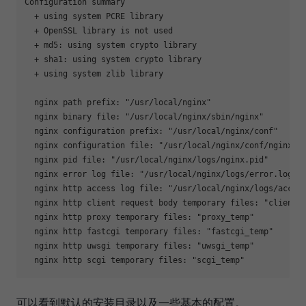
Configuration summary

  + using system PCRE library

  + OpenSSL library is not used

  + md5: using system crypto library

  + sha1: using system crypto library

  + using system zlib library

  nginx path prefix: 
"/usr/local/nginx"
  nginx binary file: 
"/usr/local/nginx/sbin/nginx"
  nginx configuration prefix: 
"/usr/local/nginx/conf"
  nginx configuration file: 
"/usr/local/nginx/conf/nginx.c
  nginx pid file: 
"/usr/local/nginx/logs/nginx.pid"
  nginx error log file: 
"/usr/local/nginx/logs/error.log"
  nginx http access log file: 
"/usr/local/nginx/logs/acces
  nginx http client request body temporary files: 
"client_
  nginx http proxy temporary files: 
"proxy_temp"
  nginx http fastcgi temporary files: 
"fastcgi_temp"
  nginx http uwsgi temporary files: 
"uwsgi_temp"
  nginx http scgi temporary files: 
"scgi_temp"
可以看到默认的安装目录以及一些基本的配置。