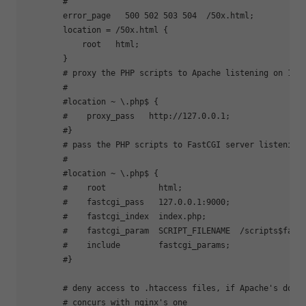
        #

        error_page   500 502 503 504  /50x.html;

        location = /50x.html {

            root   html;

        }

        # proxy the PHP scripts to Apache listening on 127.
        #

        #location ~ \.php$ {

        #    proxy_pass   http://127.0.0.1;

        #}

        # pass the PHP scripts to FastCGI server listening 
        #

        #location ~ \.php$ {

        #    root           html;

        #    fastcgi_pass   127.0.0.1:9000;

        #    fastcgi_index  index.php;

        #    fastcgi_param  SCRIPT_FILENAME  /scripts$fastc
        #    include        fastcgi_params;

        #}

        # deny access to .htaccess files, if Apache's docum
        # concurs with nginx's one
