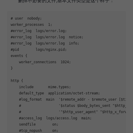
删掉不必要的文件,基本文件类型是这个样子：
# user  nobody;

worker_processes  1;

#error_log  logs/error.log;

#error_log  logs/error.log  notice;

#error_log  logs/error.log  info;

#pid        logs/nginx.pid;

events {

    worker_connections  1024;

}

http {

    include       mime.types;

    default_type  application/octet-stream;

    #log_format  main  '$remote_addr - $remote_user [$time_
    #                  '$status $body_bytes_sent "$http_ref
    #                  '"$http_user_agent" "$http_x_forward
    #access_log  logs/access.log  main;

    sendfile        on;

    #tcp_nopush     on;
