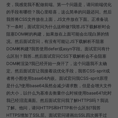
变，我感觉我不配做前端。第一个问题是，请问前端优化
的手段有哪些？我心里暗喜，这么简单的问题还问。然后
我答将CSS文件放在上面，JS文件放在下面。正准备说
下一条时，面试官问为什么这样做?我答JS下载解析时会
阻塞DOM树的构建，如果放在上面可能会出现白屏的情
况。然后面试官问，有没有可能让JS下载解析不阻塞
DOM树构建?我答使用defer或asyn字段。面试官问有什
么区别？我答...然后面试官问CSS下载解析会不会阻塞
DOM树渲染?我已经开始一身汗了，这个问题我不太确
定。然后面试官让我接着说优化手段，我答CSS-sprit或
者将小图使用base64内嵌。面试官问我CSS-sprit原理
是什么?使用base64虽然会减少请求数，但是会增大文件
的大小，以什么为基准去衡量什么时候使用base64?此时
我已经泪流满面。然后面试官问我了解HTTPS吗？我说
了解。他问，请问HTTPS和HTTP有什么区别?我答
HTTPS增加了SSL层。面试官问请画出SSL四次握手过