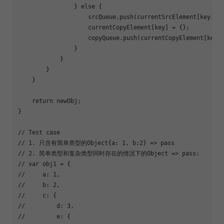
                } 
else
 {

                    srcQueue.push(currentSrcElement[key]);

                    currentCopyElement[key] = {};

                    copyQueue.push(currentCopyElement[key])
                }

            }

        }

    }

return
 newObj;

}

// Test case
// 1. 只含有简单类型的Object{a: 1, b:2} => pass
// 2. 简单类型和复杂类型同时存在的情况下的Object => pass:
// var obj1 = {
//     a: 1,
//     b: 2,
//     c: {
//         d: 3,
//         e: {