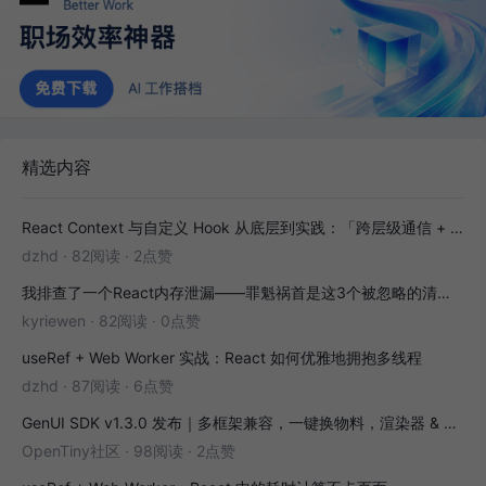
精选内容
React Context 与自定义 Hook 从底层到实践：「跨层级通信 + 副作用封装」全解析
dzhd
·
82阅读
·
2点赞
我排查了一个React内存泄漏——罪魁祸首是这3个被忽略的清理函数
kyriewen
·
82阅读
·
0点赞
useRef + Web Worker 实战：React 如何优雅地拥抱多线程
dzhd
·
87阅读
·
6点赞
GenUI SDK v1.3.0 发布｜多框架兼容，一键换物料，渲染器 & 演练场全面增强！
OpenTiny社区
·
98阅读
·
2点赞