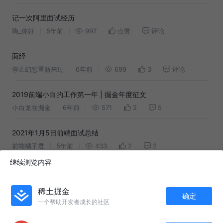
记一次阿里面试经历
嗨_你好
5年前
997
点赞
评论
面经
停止幻想重新来过
6年前
699
3
评论
2019前端小白的工作第一年 | 掘金年度征文
小白龙在掘金
6年前
571
2
5
2021年1月5日前端面试总结
前端橘子君
5年前
433
2
2
继续浏览内容
半年空窗期-华为od前端面经
香菇油菜
2年前
708
3
1
稀土掘金
确定
一个帮助开发者成长的社区
APP内打开
友情链接：