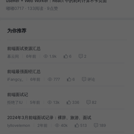
useRef + Web Worker：React 中的耗时计算不卡页面
嘟嘟0717
·
133阅读
·
9点赞
为你推荐
前端面试资源汇总
暮云间
6年前
1.9k
6
2
前端最强面经汇总
iFangcy_
6年前
777
6
评论
前端面试记
拒绝了IU
5年前
13k
336
82
2024年3月前端面试记录：裸辞、旅游、面试
lyllovelemon
2年前
40k
513
189