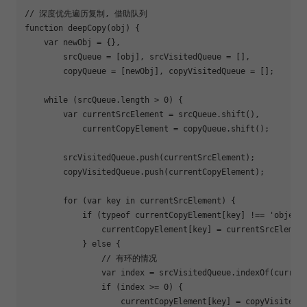
// 深度优先遍历复制, 借助队列
function
deepCopy
(
obj
) 
{

var
 newObj = {},

        srcQueue = [obj], srcVisitedQueue = [],

        copyQueue = [newObj], copyVisitedQueue = [];

while
 (srcQueue.length > 
0
) {

var
 currentSrcElement = srcQueue.shift(),

            currentCopyElement = copyQueue.shift();

        srcVisitedQueue.push(currentSrcElement);

        copyVisitedQueue.push(currentCopyElement);

for
 (
var
 key 
in
 currentSrcElement) {

if
 (
typeof
 currentCopyElement[key] !== 
'object
                currentCopyElement[key] = currentSrcElement
            } 
else
 {

// 有环的情况
var
 index = srcVisitedQueue.indexOf(current
if
 (index >= 
0
) {

                    currentCopyElement[key] = copyVisitedQu