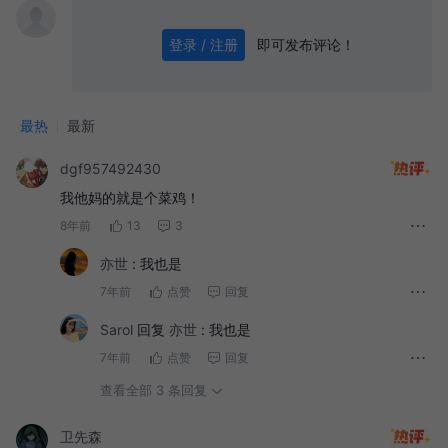
即可发布评论！
登录 / 注册
0
/ 1000
发送
最热
最新
dgf957492430
我他妈的就是个菜鸡！
8年前
13
3
亦世
:
我也是
7年前
点赞
回复
Sarol
回复
亦世
:
我也是
7年前
点赞
回复
查看全部 3 条回复
卫先森