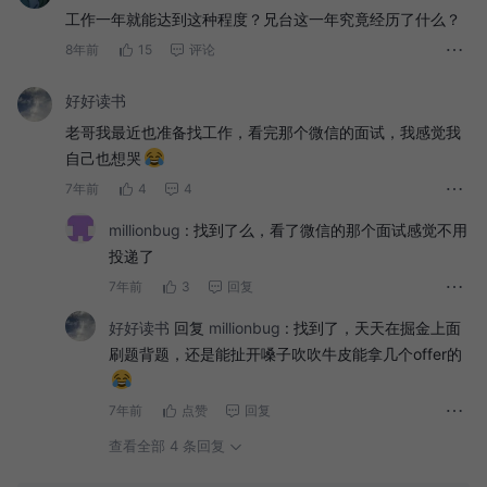
工作一年就能达到这种程度？兄台这一年究竟经历了什么？
8年前
15
评论
好好读书
老哥我最近也准备找工作，看完那个微信的面试，我感觉我
自己也想哭
7年前
4
4
millionbug
:
找到了么，看了微信的那个面试感觉不用
投递了
7年前
3
回复
好好读书
回复
millionbug
:
找到了，天天在掘金上面
刷题背题，还是能扯开嗓子吹吹牛皮能拿几个offer的
7年前
点赞
回复
查看全部 4 条回复