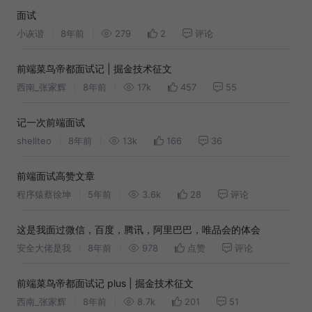
面试
小诙谐
8年前
279
2
评论
前端菜鸟帝都面试记 | 掘金技术征文
西南_张家辉
8年前
17k
457
55
记一次前端面试
shellteo
8年前
13k
166
36
前端面试高赞文章
程序猿蔡徐坤
5年前
3.6k
28
评论
这是我面过微信，百度，腾讯，阿里巴巴，唯品会的体会
安全大佬是我
8年前
978
点赞
评论
前端菜鸟帝都面试记 plus | 掘金技术征文
西南_张家辉
8年前
8.7k
201
51