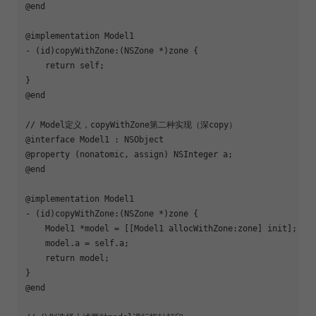
@end

@implementation Model1

- (id)copyWithZone:(NSZone *)zone {

    return self;

}

@end

// Model定义，copyWithZone第二种实现（深copy）

@interface Model1 : NSObject 

@property (nonatomic, assign) NSInteger a;

@end

@implementation Model1

- (id)copyWithZone:(NSZone *)zone {

    Model1 *model = [[Model1 allocWithZone:zone] init];

    model.a = self.a;

    return model;

}

@end
