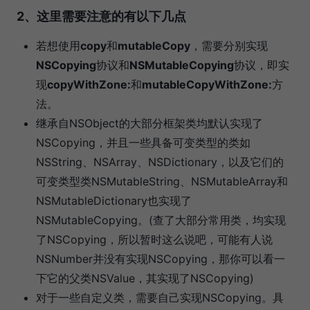
2、这里需要注意的有以下几点
若想使用
copy
和
mutableCopy
，需要分别实现
NSCopying
协议和
NSMutableCopying
协议，即实
现
copyWithZone:
和
mutableCopyWithZone:
方
法。
继承自NSObject的大部分框架类均默认实现了
NSCopying，并且一些具备可变类型的类如
NSString、NSArray、NSDictionary，以及它们的
可变类型类NSMutableString、NSMutableArray和
NSMutableDictionary也实现了
NSMutableCopying。(查了大部分常用类，均实现
了NSCopying，所以暂时这么说吧，可能有人说
NSNumber并没有实现NSCopying，那你可以看一
下它的父类NSValue，其实现了NSCopying)
对于一些自定义类，需要自己实现NSCopying。具