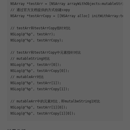
NSArray *testArr = [NSArray arrayWithObjects:mutableString,
// 通过官方文档提供的方式创建copy

NSArray *testArrCopy = [[NSArray alloc] initWithArray:testA
// testArr和testArrCopy指针对比

NSLog(@"%p", testArr);

NSLog(@"%p", testArrCopy);

// testArr和testArrCopy中元素指针对比

// mutableString对比

NSLog(@"%p", testArr[0]);

NSLog(@"%p", testArrCopy[0]);

// mutableArr对比

NSLog(@"%p", testArr[1]);

NSLog(@"%p", testArrCopy[1]);

// mutableArr中的元素对比，即mutalbeString1对比

NSLog(@"%p", testArr[1][0]);

NSLog(@"%p", testArrCopy[1][0]);