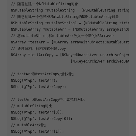
// 随意创建一个NSMutableString对象

NSMutableString *mutableString = [NSMutableString stringWit
// 随意创建一个包涵NSMutableString的NSMutableArray对象

NSMutableString *mutalbeString1 = [NSMutableString stringWi
NSMutableArray *mutableArr = [NSMutableArray arrayWithObjec
// 将mutableString和mutableArr放入一个新的NSArray中

NSArray *testArr = [NSArray arrayWithObjects:mutableString,
// 通过归档、解档方式创建copy

NSArray *testArrCopy = [NSKeyedUnarchiver unarchiveObjectWi
                            [NSKeyedArchiver archivedDataWi
// testArr和testArrCopy指针对比

NSLog(@"%p", testArr);

NSLog(@"%p", testArrCopy);

// testArr和testArrCopy中元素指针对比

// mutableString对比

NSLog(@"%p", testArr[0]);

NSLog(@"%p", testArrCopy[0]);

// mutableArr对比

NSLog(@"%p", testArr[1]);
