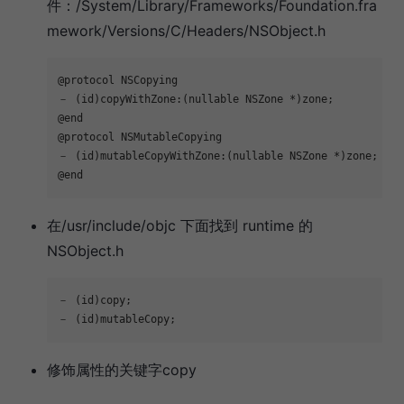
件：/System/Library/Frameworks/Foundation.fra
mework/Versions/C/Headers/NSObject.h
@protocol NSCopying

－ (id)copyWithZone:(nullable NSZone *)zone;

@end

@protocol NSMutableCopying

－ (id)mutableCopyWithZone:(nullable NSZone *)zone;

@end
在/usr/include/objc 下面找到 runtime 的
NSObject.h
－ (id)copy;

－ (id)mutableCopy;
修饰属性的关键字copy