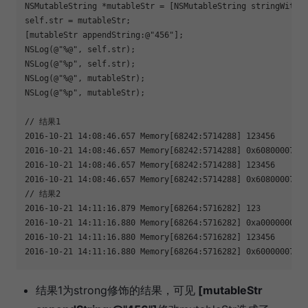
NSMutableString *mutableStr = [NSMutableString stringWithFo
self.str = mutableStr;

[mutableStr appendString:@"456"];

NSLog(@"%@", self.str);

NSLog(@"%p", self.str);

NSLog(@"%@", mutableStr);

NSLog(@"%p", mutableStr);

// 结果1

2016-10-21 14:08:46.657 Memory[68242:5714288] 123456

2016-10-21 14:08:46.657 Memory[68242:5714288] 0x60800007104
2016-10-21 14:08:46.657 Memory[68242:5714288] 123456

2016-10-21 14:08:46.657 Memory[68242:5714288] 0x60800007104
// 结果2

2016-10-21 14:11:16.879 Memory[68264:5716282] 123

2016-10-21 14:11:16.880 Memory[68264:5716282] 0xa0000000033
2016-10-21 14:11:16.880 Memory[68264:5716282] 123456

2016-10-21 14:11:16.880 Memory[68264:5716282] 0x60000007bb
结果1为strong修饰的结果，可见
[mutableStr