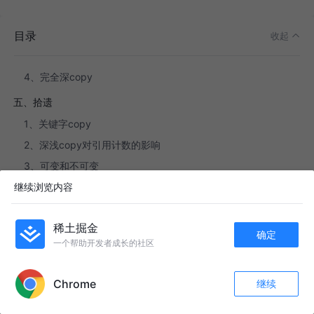
这样就断定实现了浅copy？
1、浅copy
是楼主的copyWithZone实现方案注定copy返回的是当前实
目录
2、单层深copy
收起
例；也就等同于没实现copy的作用；深浅copy不是这样解
3、双层深copy
释的；
4、完全深copy
希望楼主看到答案后更新下文章；写的还是很棒
五、拾遗
1、关键字copy
2、深浅copy对引用计数的影响
3、可变和不可变
继续浏览内容
4、copy和block
5、strong和shallowCopy
稀土掘金
六、文献
确定
一个帮助开发者成长的社区
APP内打开
七、感谢
Chrome
继续
收藏
54
4
关注