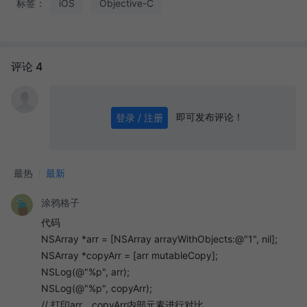
标签：
iOS
Objective-C
评论 4
即可发布评论！
登录 / 注册
0
/ 1000
发送
最热
最新
涂鸦格子
代码
NSArray *arr = [NSArray arrayWithObjects:@"1", nil];
NSArray *copyArr = [arr mutableCopy];
NSLog(@"%p", arr);
NSLog(@"%p", copyArr);
// 打印arr、copyArr内部元素进行对比