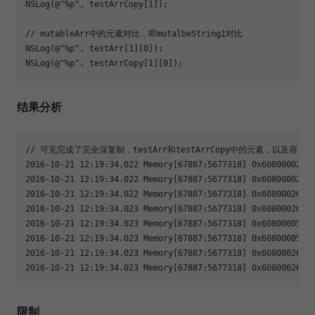
NSLog(@"%p", testArrCopy[1]);

// mutableArr中的元素对比，即mutalbeString1对比

NSLog(@"%p", testArr[1][0]);

NSLog(@"%p", testArrCopy[1][0]);
结果分析
// 可见完成了完全深复制，testArr和testArrCopy中的元素，以及
2016-10-21 12:19:34.022 Memory[67887:5677318] 0x60800002db0
2016-10-21 12:19:34.022 Memory[67887:5677318] 0x60800002dc2
2016-10-21 12:19:34.022 Memory[67887:5677318] 0x60800026040
2016-10-21 12:19:34.023 Memory[67887:5677318] 0x6080002603c
2016-10-21 12:19:34.023 Memory[67887:5677318] 0x608000051d9
2016-10-21 12:19:34.023 Memory[67887:5677318] 0x6080000521e
2016-10-21 12:19:34.023 Memory[67887:5677318] 0x60800026060
2016-10-21 12:19:34.023 Memory[67887:5677318] 0x6080002606
限制