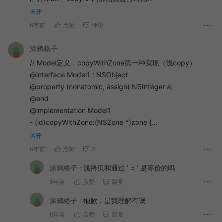
NSLog(@"%p", arr[0]);
展开
NSLog(@"%p", copyArr[0]);
6年前
点赞
评论
结果分析
// 可发现前两项地址不同，即完成深copy，但是后两项相
涂鸦格子
一、从面向对象到Objective-C概览copy
同，这代表容器内部的元素并没有完成深copy，所有称之为
// Model定义，copyWithZone第一种实现（浅copy）
单层深copy
1、面向对象：
@interface Model1 : NSObject
2016-10-21 11:32:27.157 Memory[67801:5649757]
@property (nonatomic, assign) NSInteger a;
2、OC:
0x6000000030d0
@end
二、Objective-C中copy相关
2016-10-21 11:32:27.157 Memory[67801:5649757]
@implementation Model1
0x600000242e50
1、OC中的copy相关内容
- (id)copyWithZone:(NSZone *)zone {
2016-10-21 11:32:27.157 Memory[67801:5649757]
return self;
2、这里需要注意的有以下几点
展开
0x10dd811b0
}
6年前
点赞
2
2016-10-21 11:32:27.157 Memory[67801:5649757]
三、非容器对象的深浅copy
@end
0x10dd811b0
涂鸦格子
:
浅拷贝和通过 ’ = ‘ 是等价的吗
1、首先说说深浅copy
// 对应上述一，可见实现了浅copy
第一个和第二个log输出的应该是定义的局部变量arr、
2016-10-21 11:12:03.149 Memory[67723:5636292]
6年前
点赞
回复
2、框架类的深浅copy
copyArr的栈地址？
0x60000000c9d0
3、自定义类的深浅copy
第三个和第四个log输出的是@"1" 所在的静态区对应内存地
涂鸦格子
:
抱歉，是我理解有误
2016-10-21 11:12:03.149 Memory[67723:5636292]
址
6年前
点赞
回复
四、容器对象的深浅copy
0x60000000c9d0