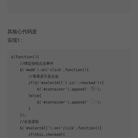
其核心代码是
实现1：
$(function(){

    //绑定按钮点击事件

    $('#add').on('click',function(){

        //看看是不是全选

        if($('#selectAll').is(':checked')){

            $('#container').append(' 
');

        }else{

            $('#container').append(' 
');

        }

    });

    //全选逻辑

    $('#selectAll').on('click',function(){

        if(this.checked){
