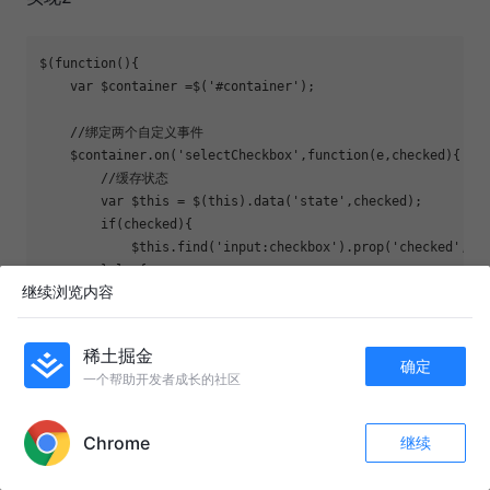
$(function(){

    var $container =$('#container');

    //绑定两个自定义事件

    $container.on('selectCheckbox',function(e,checked){

        //缓存状态

        var $this = $(this).data('state',checked);

        if(checked){

            $this.find('input:checkbox').prop('checked','ch
        }else{

继续浏览内容
            $this.find('input:checkbox').removeProp('checke
        }

    }).on('addCheckbox',function(){

稀土掘金
        var $this = $(this);

确定
一个帮助开发者成长的社区
        if($this.data('state')){

APP内打开
            $this.append(' 
');

        }else{

Chrome
继续
收藏
            $this.append(' 
');

214
6
关注
        }
