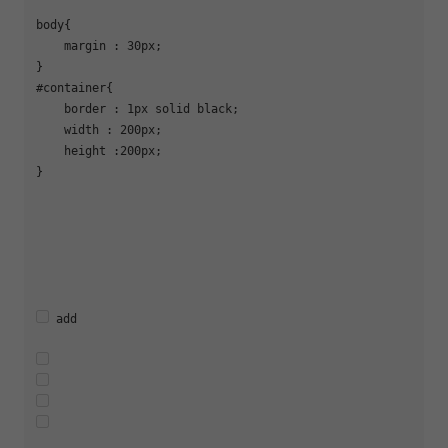
body{

    margin : 30px;

}

#container{

    border : 1px solid black;

    width : 200px;

    height :200px;

}
