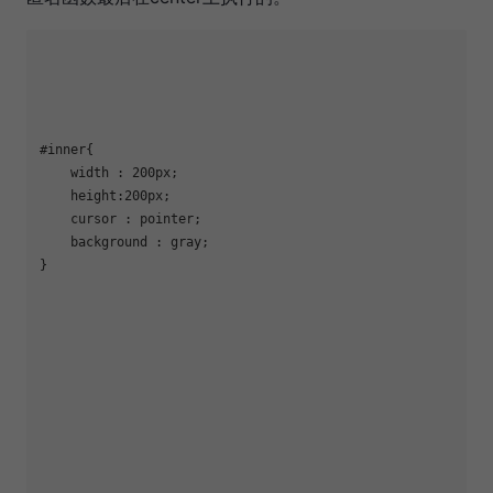
#inner{

    width : 200px;

    height:200px;

    cursor : pointer;

    background : gray;

}
