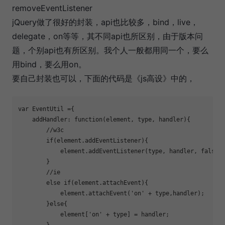
removeEventListener
jQuery做了很好的封装，api也比较多，bind，live，
delegate，on等等，其不同api也所区别，由于版本问
题，个别api也有所区别。我个人一般都用同一个，要么
用bind，要么用on。
要自己封装也可以，下面的代码是《js高设》中的，
var EventUtil ={

    addHandler: function(element, type, handler){

        //w3c

        if(element.addEventListener){

            element.addEventListener(type, handler, false);
        }

        //ie

        else if(element.attachEvent){

            element.attachEvent('on' + type,handler);

        }else{

            element['on' + type] = handler;
