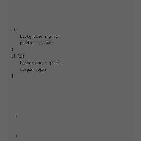
ul{

    background : gray;

    padding : 20px;

}

ul li{

    background : green;

    margin :5px;

}
