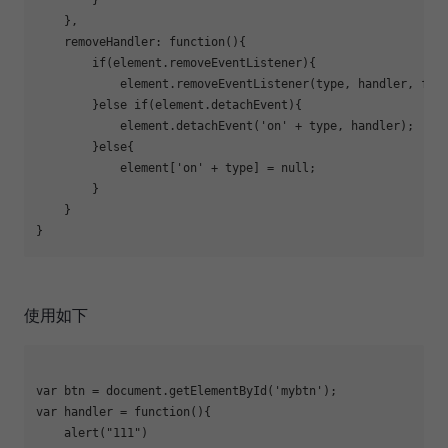
        }

    },

    removeHandler: function(){

        if(element.removeEventListener){

            element.removeEventListener(type, handler, fals
        }else if(element.detachEvent){

            element.detachEvent('on' + type, handler);

        }else{

            element['on' + type] = null;

        }

    }

使用如下
var btn = document.getElementById('mybtn');

var handler = function(){

    alert("111")
