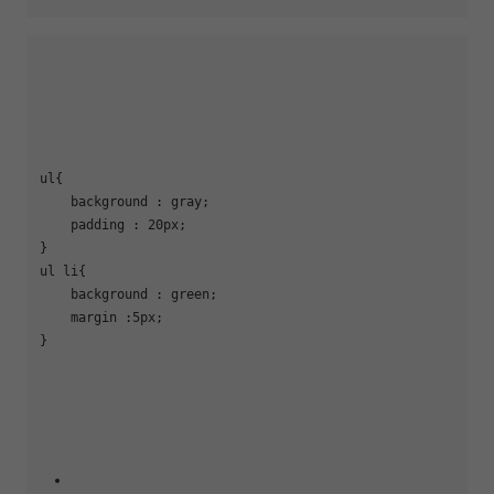
ul{

    background : gray;

    padding : 20px;

}

ul li{

    background : green;

    margin :5px;

}
