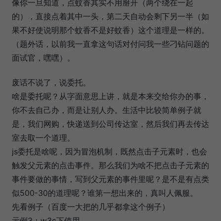
像你一旦知道，点蚊香其实不用掰开（两个绕在一起
的），直接点着其中一头，第二天自动会剩下另一半（如
果不好使说明那个蚊香不是好蚊香）这个道理是一样的。
（题外话，以前我一直拿这句话对付问我一些刁钻问题的
面试官，嘿嘿）。
废话不说了，说委托。
啥是委托呢？从字面意思上讲，就是本来交给你办的事，
你不去自己办，而是让别人办。生活中比较简单例子就
是，我们网购，快递送到公司传达室，然后我们再去传达
室去取一个道理。
js委托是啥呢，因为冒泡机制，既然点击子元素时，也会
触发父元素的点击事件。那么我们为啥不把点击子元素的
事件要做的事情，写到父元素的事件里呢？是不是有点类
似500-30的道理呢？谁第一想出来的，真叫人佩服。
先看例子（百度一大把的几乎都拿这个例子）
示例3：w3c下使用