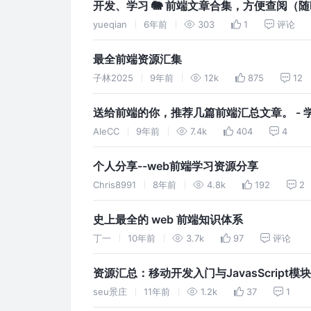
开发、学习 🐘 前端文章合集，方便查阅（随时更新
yueqian
6年前
303
1
评论
最全前端资源汇集
子林2025
9年前
12k
875
12
送给前端的你，推荐几篇前端汇总文章。 - 学
AleCC
9年前
7.4k
404
4
个人分享--web前端学习资源分享
Chris8991
8年前
4.8k
192
2
史上最全的 web 前端知识体系
丁一
10年前
3.7k
97
评论
资源汇总：移动开发入门与JavasScript模
seu景庄
11年前
1.2k
37
1