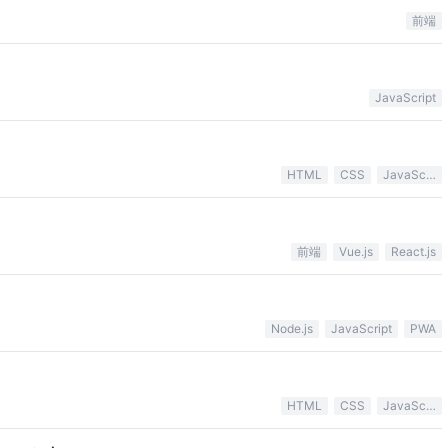
前端
JavaScript
HTML
CSS
JavaScript
前端
Vue.js
React.js
Node.js
JavaScript
PWA
HTML
CSS
JavaScript