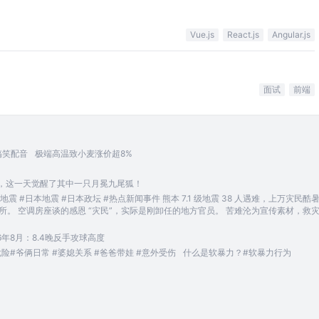
Vue.js
React.js
Angular.js
面试
前端
搞笑配音
极端高温致小麦涨价超8%
兽，这一天觉醒了其中一只月冕九尾狐！
 #日本地震 #日本政坛 #热点新闻事件 熊本 7.1 级地震 38 人遇难，上万灾民酷
难所。 空调房座谈的感恩 “灾民”，实际是刚卸任的地方官员。 苦难沦为宣传素材，救
6年8月：8.4晚反手攻球高度
#爷俩日常 #婆媳关系 #爸爸带娃 #意外受伤
什么是软暴力？#软暴力行为