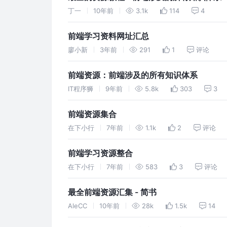
丁一
10年前
3.1k
114
4
前端学习资料网址汇总
廖小新
3年前
291
1
评论
前端资源：前端涉及的所有知识体系
IT程序狮
9年前
5.8k
303
3
前端资源集合
在下小行
7年前
1.1k
2
评论
前端学习资源整合
在下小行
7年前
583
3
评论
最全前端资源汇集 - 简书
AleCC
10年前
28k
1.5k
14