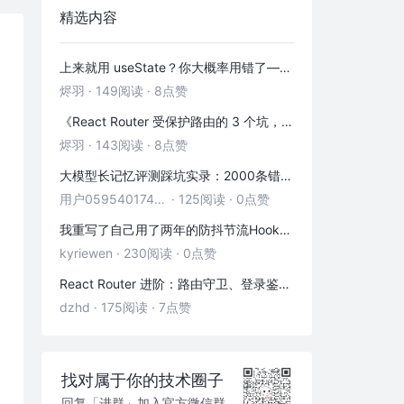
精选内容
上来就用 useState？你大概率用错了——useRef 的三种正确打开方式
烬羽
·
149阅读
·
8点赞
《React Router 受保护路由的 3 个坑，第 2 个 90% 的人都踩过》
烬羽
·
143阅读
·
8点赞
大模型长记忆评测踩坑实录：2000条错位记忆，让我排查了整整3小时
用户05954017446
·
125阅读
·
0点赞
我重写了自己用了两年的防抖节流Hook——发现里面藏着3个隐藏bug
kyriewen
·
230阅读
·
0点赞
React Router 进阶：路由守卫、登录鉴权与状态传递
dzhd
·
175阅读
·
7点赞
找对属于你的技术圈子
回复「进群」加入官方微信群