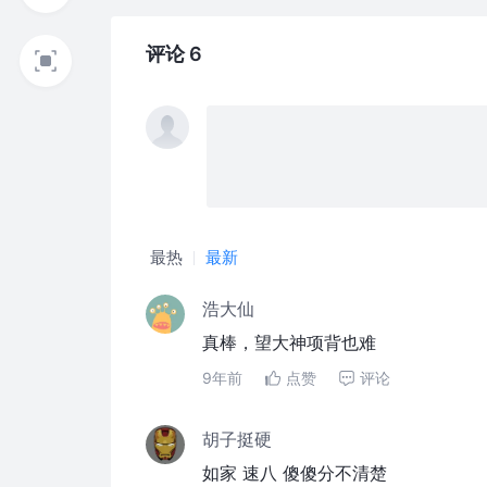
评论 6
最热
最新
浩大仙
真棒，望大神项背也难
9年前
点赞
评论
胡子挺硬
如家 速八 傻傻分不清楚