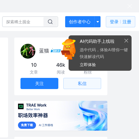
创作者中心
登录
注册
AI代码助手上线啦
选中代码，体验AI替你一键
蓝猫
快速解读代码
10
46k
49
立即体验
文章
阅读
粉丝
私信
关注