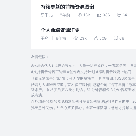
持续更新的前端资源图谱
牙千儿
8年前
13k
336
14
个人前端资源汇集
子弈
6年前
23k
509
66
友情链接：
#玩法合伙人计划#退役军人
大哥干活神操作，一看就是老手 #
#支持抖音传播正能量 #创作者扶持计划 #感谢抖音我要上热门
《夜无梦御兽》第1集：夜无梦的脑海里一直住着四只SSS级御
酷暑万人避难没空调，首相躲空调房听感恩台词 #高市早苗 #熊本地震
避难所。 首相灾后第六天才到访，51 分钟行程仅 8 分钟视察避
成表演。
连环劫杀 汉奸恶魔 #精彩影视分享 #影视解说@抖音作者助手
2
孙子意外受伤，爷爷心疼又担心，全家一顿数落，爸爸才是最大危险