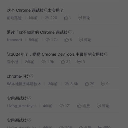
这个 Chrome 调试技巧太实用了
前端路迹
1年前
220
1
评论
通读「你不知道的 Chrome 调试技巧」
francecil
5年前
1.7k
5
评论
🚀2024年了，唠唠 Chrome DevTools 中最新的实用技巧
壹小楷
2年前
1.9k
32
3
chrome小技巧
58本地服务终端技术
3年前
3.6k
79
9
实用调试技巧
Living_Amethyst
4年前
171
点赞
评论
实用调试技巧
Living_Amethyst
4年前
206
点赞
评论