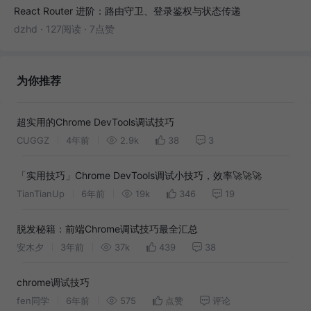
React Router 进阶：路由守卫、登录鉴权与状态传递
dzhd
·
127阅读
·
7点赞
为你推荐
超实用的Chrome DevTools调试技巧
CUGGZ
4年前
2.9k
38
3
「实用技巧」Chrome DevTools调试小技巧，效率🚀🚀🚀
TianTianUp
6年前
19k
346
19
脱发秘籍：前端Chrome调试技巧最全汇总
安木夕
3年前
37k
439
38
chrome调试技巧
fen同学
6年前
575
点赞
评论