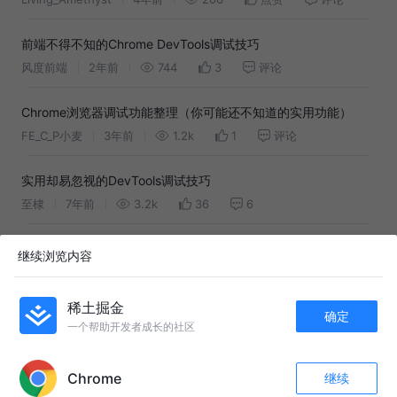
前端不得不知的Chrome DevTools调试技巧
风度前端
2年前
744
3
评论
Chrome浏览器调试功能整理（你可能还不知道的实用功能）
FE_C_P小麦
3年前
1.2k
1
评论
实用却易忽视的DevTools调试技巧
至棣
7年前
3.2k
36
6
JavaScript 断点调试技巧
继续浏览内容
转转技术团队
4年前
66k
80
9
稀土掘金
确定
Chrome 调试技巧
一个帮助开发者成长的社区
寒潭惊鹤影
4年前
1.6k
4
评论
APP内打开
Chrome
继续
收藏
349
2
友情链接：