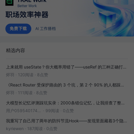
精选内容
上来就用 useState？你大概率用错了——useRef 的三种正确打开方式
烬羽
·
120阅读
·
8点赞
《React Router 受保护路由的 3 个坑，第 2 个 90% 的人都踩过》
烬羽
·
111阅读
·
8点赞
大模型长记忆评测踩坑实录：2000条错位记忆，让我排查了整整3小时
用户05954017446
·
99阅读
·
0点赞
我重写了自己用了两年的防抖节流Hook——发现里面藏着3个隐藏bug
kyriewen
·
187阅读
·
0点赞