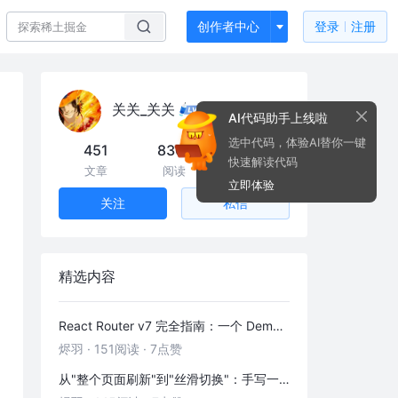
创作者中心
登录
注册
关关_关关
AI代码助手上线啦
选中代码，体验AI替你一键
451
830k
671
快速解读代码
文章
阅读
粉丝
立即体验
私信
关注
精选内容
React Router v7 完全指南：一个 Demo 吃透前端路由
烬羽
·
151阅读
·
7点赞
从"整个页面刷新"到"丝滑切换"：手写一个 HashRouter 彻底搞懂前端路由