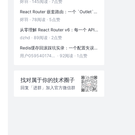
烬羽
·
145阅读
·
7点赞
React Router 嵌套路由：一个 `Outlet` 引发的布局思考
烬羽
·
78阅读
·
5点赞
从零理解 React Router v6：每一个 API 都是怎么工作的
dzhd
·
89阅读
·
2点赞
Redis缓存回滚踩坑实录：一个配置失误，让我在凌晨3点丢了3000条数据
用户05954017446
·
92阅读
·
1点赞
找对属于你的技术圈子
回复「进群」加入官方微信群