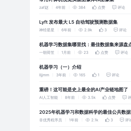
zaf赵
4年前
384
点赞
评论
Lyft 发布最大 L5 自动驾驶预测数据集
神经星星
6年前
2.9k
3
评论
机器学习数据集哪里找：最佳数据集来源盘
一朝荷笠
1月前
23
点赞
评论
机器学习（一）介绍
lljjmm
3年前
165
1
评论
重磅！这可能是史上最全的AI产业链地图了
AI人工智能
8年前
3.5k
点赞
2025年机器学习和数据科学的最佳公共数
非优秀程序员
1年前
2.1k
3
评