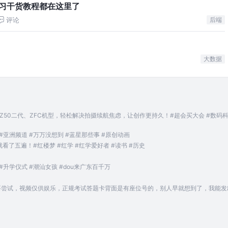
学习干货教程都在这里了
评论
后端
大数据
50、Z50二代、ZFC机型，轻松解决拍摄续航焦虑，让创作更持久！#超会买大会 #数码
亚洲频道 #万万没想到 #蓝星那些事 #原创动画
了五遍！#红楼梦 #红学 #红学爱好者 #读书 #历史
升学仪式 #潮汕女孩 #dou来广东百千万
，不要尝试，视频仅供娱乐，正规考试答题卡背面是有座位号的，别人早就想到了，我能发