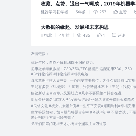
收藏、点赞、退出一气呵成，2019年机器
机器学习初学者
5年前
257
点赞
大数据的缘起、发展和未来构思
IT指北
4年前
435
1
评论
友情链接：
你还年轻，自然不懂这珠圆玉润的魅力。
尼康微单续航救星！Z30/Z50/ZFC都能用 适配尼康Z30、Z
#3c好物推荐 #好物推荐 #相机电池
真实意图 #怼人 #中美
一心想要重要席位，为什么始终难以实现#
王朔有多爱《红楼梦》？ 琼瑶、张爱玲都比不上！王朔：我初中就看
解锁新萌宠 #四仰八叉漏肚皮 #凡事不要慌拍个抖音在说
郑意金榜题名“北京大学”发表演讲#金榜题名 #旗开得胜金榜题名 #
#民俗文化 #祝女儿女婿外孙#一生平平安安#顺顺利利#幸福安康
数学答题教程，如何规范答题 #高中 #考试 #初中 不要尝试
来证明这个方法已经失效了
弟子们回宗门吧 #天才小澜 #小澜教主 #万道宗