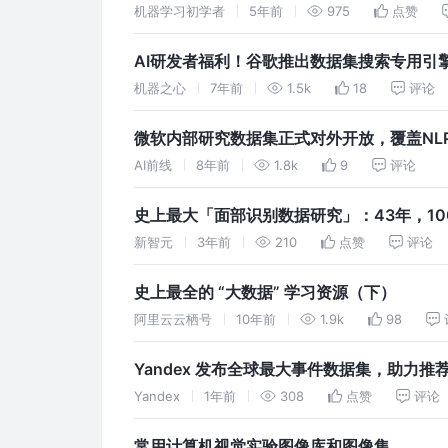
机器学习初学者
5年前
975
点赞
AI研发者福利！谷歌推出数据集搜索专用引擎Data
机器之心
7年前
1.5k
18
评论
微软内部研究数据集正式对外开放，覆盖NLP
AI前线
8年前
1.8k
9
评论
史上最大「面部识别数据研究」：43年，1
新智元
3年前
210
点赞
评论
史上最全的 “大数据” 学习资源（下）
阿里云云栖号
10年前
1.9k
98
Yandex 发布全球最大事件数据集，助力推
Yandex
1年前
308
点赞
评论
常用计算机视觉实验图像库和图像集