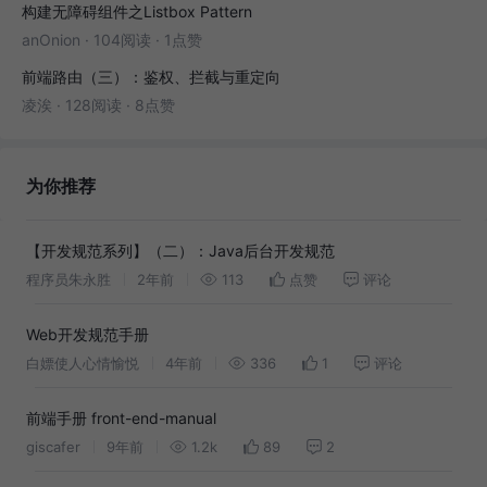
构建无障碍组件之Listbox Pattern
anOnion
·
104阅读
·
1点赞
前端路由（三）：鉴权、拦截与重定向
凌涘
·
128阅读
·
8点赞
为你推荐
【开发规范系列】（二）：Java后台开发规范
程序员朱永胜
2年前
113
点赞
评论
Web开发规范手册
白嫖使人心情愉悦
4年前
336
1
评论
前端手册 front-end-manual
giscafer
9年前
1.2k
89
2