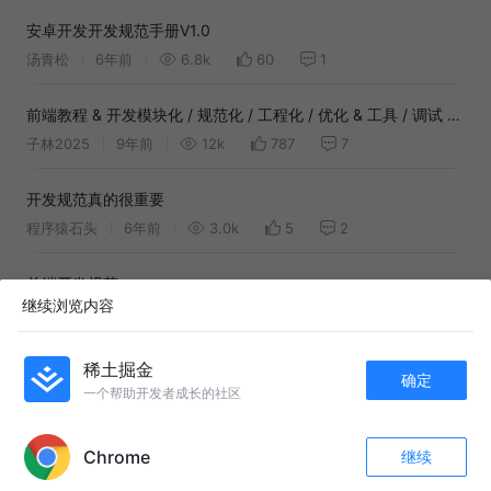
安卓开发开发规范手册V1.0
汤青松
6年前
6.8k
60
1
前端教程 & 开发模块化 / 规范化 / 工程化 / 优化 & 工具 / 调试 &
值得关注的博客 / Git & 面试 - 资源汇总
子林2025
9年前
12k
787
7
开发规范真的很重要
程序猿石头
6年前
3.0k
5
2
前端开发规范
继续浏览内容
ZonSun
4年前
3.3k
21
7
前端开发者手册2019
稀土掘金
确定
一个帮助开发者成长的社区
陈小亮
7年前
4.4k
27
3
APP内打开
前端开发规范V2
Chrome
继续
收藏
302
1
守夜人x
3年前
550
4
2
关注