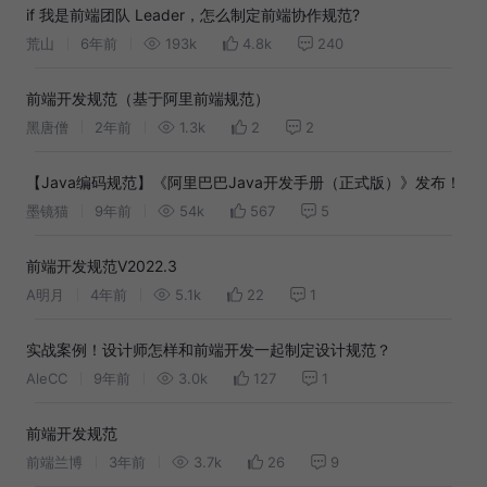
if 我是前端团队 Leader，怎么制定前端协作规范?
荒山
6年前
193k
4.8k
240
前端开发规范（基于阿里前端规范）
黑唐僧
2年前
1.3k
2
2
【Java编码规范】《阿里巴巴Java开发手册（正式版）》发布！
墨镜猫
9年前
54k
567
5
前端开发规范V2022.3
A明月
4年前
5.1k
22
1
实战案例！设计师怎样和前端开发一起制定设计规范？
AleCC
9年前
3.0k
127
1
前端开发规范
前端兰博
3年前
3.7k
26
9