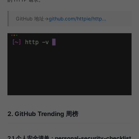
GitHub 地址→
github.com/httpie/http…
2. GitHub Trending 周榜
2.1 个人安全清单：personal-security-checklist