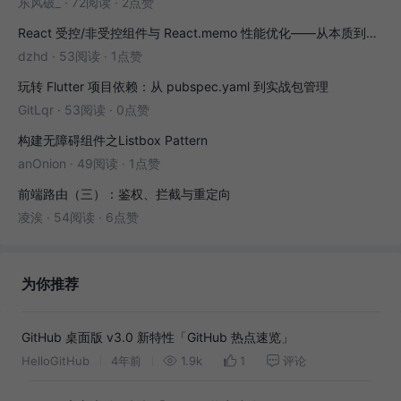
东风破_
·
72阅读
·
2点赞
React 受控/非受控组件与 React.memo 性能优化——从本质到实战
dzhd
·
53阅读
·
1点赞
玩转 Flutter 项目依赖：从 pubspec.yaml 到实战包管理
GitLqr
·
53阅读
·
0点赞
构建无障碍组件之Listbox Pattern
anOnion
·
49阅读
·
1点赞
前端路由（三）：鉴权、拦截与重定向
凌涘
·
54阅读
·
6点赞
为你推荐
GitHub 桌面版 v3.0 新特性「GitHub 热点速览」
HelloGitHub
4年前
1.9k
1
评论