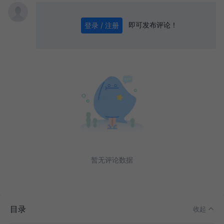
即可发布评论！
登录 / 注册
0
/ 1000
发送
暂无评论数据
News 快读
1. 产品·GitHub 支持关注组织
目录
2. 业界·误操作失去 52k star 的 httpie
收起