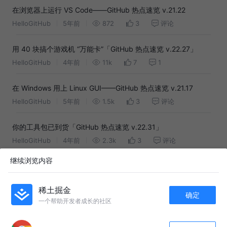
在浏览器上运行 VS Code——GitHub 热点速览 v.21.22
HelloGitHub
5年前
872
3
评论
用 40 块搞个游戏机 “万能卡”「GitHub 热点速览 v.22.27」
HelloGitHub
4年前
11k
7
1
在 Windows 用上 Linux GUI——GitHub 热点速览 v.21.17
HelloGitHub
5年前
1.5k
3
评论
你的工具包已到货「GitHub 热点速览 v.22.31」
HelloGitHub
4年前
2.3k
3
评论
继续浏览内容
平平无奇的项目「GitHub 热点速览 v.22.10」
HelloGitHub
4年前
2.8k
2
1
稀土掘金
确定
一个帮助开发者成长的社区
平平无奇的项目「GitHub 热点速览 v.22.10」
APP内打开
HelloGitHub
4年前
2.2k
7
评论