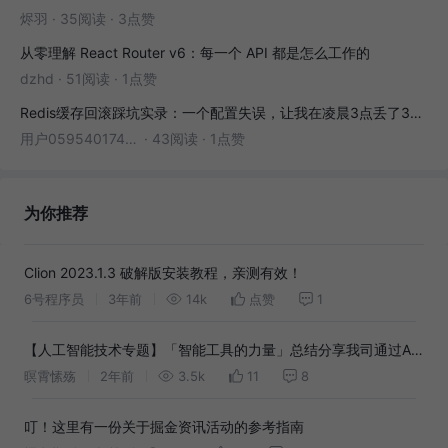
烬羽
·
35阅读
·
3点赞
从零理解 React Router v6：每一个 API 都是怎么工作的
dzhd
·
51阅读
·
1点赞
Redis缓存回滚踩坑实录：一个配置失误，让我在凌晨3点丢了3000条数据
用户05954017446
·
43阅读
·
1点赞
为你推荐
Clion 2023.1.3 破解版安装教程，亲测有效！
6号程序员
3年前
14k
点赞
1
【人工智能技术专题】「智能工具的力量」总结分享我司通过AI
提升软件开发效率与质量调研报告，问题踩坑之路
暝霄愫殇
2年前
3.5k
11
8
叮！这里有一份关于掘金资讯活动的参考指南