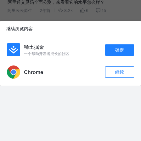
阿里通义灵码全面公测，来看看它的水平怎么样？
阿里云云原生
2年前
8.2k
6
15
继续浏览内容
友情链接：
第十集 男人营救我党重要人物，不料遭到叶文特务们的奋力阻击 #谍战剧#与
狼共舞2 #因为一个片段看了整部剧 #好剧推荐 #电视剧解说
稀土掘金
确定
#熊出没 @创作灵感小助手
一个帮助开发者成长的社区
《当我捡到指挥官被大手子追击时》 #和平精英夏日探险 #和平精英夏日航海
APP内打开
#和平精英战场密钥 #内容过于真实
我勒个黑号 #欢迎来到枪战王者 #CF手游 #CFM嘉年华 #cfm玩家超能玩梗#
Chrome
继续
上cfm打爆破
评论
收藏
1
人中龙凤尚且举步维艰… #失眠熊
关注
满清的老头居然敢说大清民心未失，鹿将军怼的好#清朝历史剧 #历史剧真实
原型 #历史事件还原 #清朝历史
商纣王真的是被抹黑的吗？被《封神演义》毁掉的"千古一帝"？ 中国历史
上，有一个人，被骂了三千年。 三千年啊，朋友们。 从周朝骂到清朝，从清
朝骂到民国，从民国骂到今天。 所有你能想到的坏词儿，全往他身上招呼
——荒淫无度、残暴嗜杀、剖孕妇、挖人心、酒池肉林、炮烙之刑、宠信妖
妃、残害忠良…… 他就是"暴君"的代名词，就是"昏君"的祖师爷，就是全天下
坏事的"集大成者"。 你小时候看的《封神榜》，你上学时学的历史课本，你
刷到的每一个关于"古代十大暴君"的视频——他，永远排第一。 他就是——
商纣王。 但是！ 我今天要告诉你一个可能颠覆你认知的真相—— 这个人，可