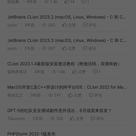
掘金酱
4年前
1.4k
14
1
JetBrains CLion 2023.2 (macOS, Linux, Windows) - C 和 C++
跨平台 IDE
sysin
3年前
283
点赞
评论
JetBrains CLion 2023.3 (macOS, Linux, Windows) - C 和 C++
跨平台 IDE
sysin
2年前
367
点赞
评论
CLion 2023.1.4最新版安装激活教程（附激活码，亲测有效）
架构师笔记
3年前
1.8k
点赞
1
MacOS开发C及C++所设计的跨平台IDE：CLion 2022 for Mac
完美兼容版
致余忘之
3年前
247
点赞
评论
GPT-5的红队安全测试邮件意外流出，6月或迎来首发？
TQuester
2年前
126
点赞
评论
PHPStorm 2022-1版发布