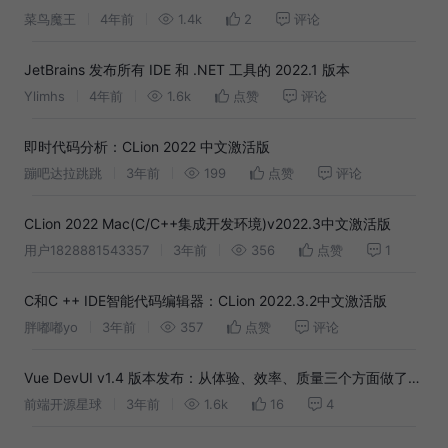
菜鸟魔王
4年前
1.4k
2
评论
JetBrains 发布所有 IDE 和 .NET 工具的 2022.1 版本
Ylimhs
4年前
1.6k
点赞
评论
即时代码分析：CLion 2022 中文激活版
蹦吧达拉跳跳
3年前
199
点赞
评论
CLion 2022 Mac(C/C++集成开发环境)v2022.3中文激活版
用户1828881543357
3年前
356
点赞
1
C和C ++ IDE智能代码编辑器：CLion 2022.3.2中文激活版
胖嘟嘟yo
3年前
357
点赞
评论
Vue DevUI v1.4 版本发布：从体验、效率、质量三个方面做了全
方位的优化🎉
前端开源星球
3年前
1.6k
16
4