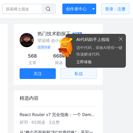
创作者中心
登录
注册
热门技术勘探工
AI代码助手上线啦
望远镜 @小公司
选中代码，体验AI替你一键
优秀作者
快速解读代码
568
668k
35
立即体验
文章
阅读
粉丝
私信
关注
精选内容
React Router v7 完全指南：一个 Demo 吃透前端路由
烬羽
·
65阅读
·
3点赞
从"整个页面刷新"到"丝滑切换"：手写一个 HashRouter 彻底搞懂前端路由