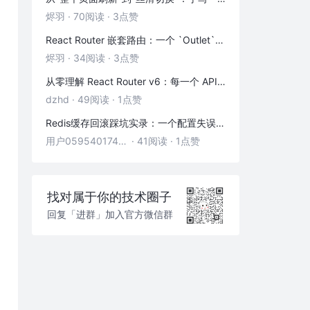
烬羽
·
70阅读
·
3点赞
React Router 嵌套路由：一个 `Outlet` 引发的布局思考
烬羽
·
34阅读
·
3点赞
从零理解 React Router v6：每一个 API 都是怎么工作的
dzhd
·
49阅读
·
1点赞
Redis缓存回滚踩坑实录：一个配置失误，让我在凌晨3点丢了3000条数据
用户05954017446
·
41阅读
·
1点赞
找对属于你的技术圈子
回复「进群」加入官方微信群