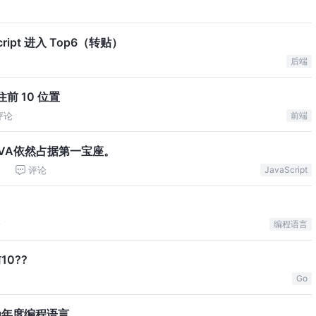
cript 进入 Top6（转贴）
论
后端
保住前 10 位置
评论
前端
AVA依然占据第一宝座。
评论
JavaScript
论
编程语言
10??
Go
成为年度编程语言