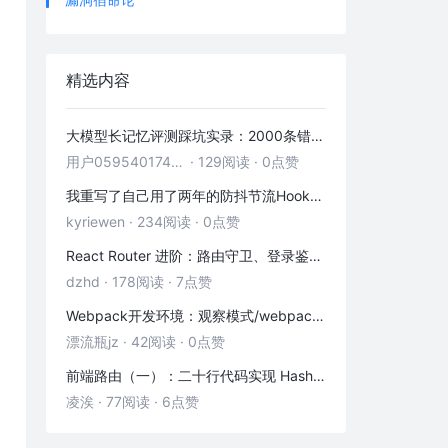
精选内容
大模型长记忆评测踩坑实录：2000条错位记忆，让我排查了整整3小时
用户05954017446
·
129阅读
·
0点赞
我重写了自己用了两年的防抖节流Hook——发现里面藏着3个隐藏bug
kyriewen
·
234阅读
·
0点赞
React Router 进阶：路由守卫、登录鉴权与状态传递
dzhd
·
178阅读
·
7点赞
Webpack开发环境：观察模式/webpack-dev-server/HMR热更新
漂流瓶jz
·
42阅读
·
0点赞
前端路由（一）：二十行代码实现 Hash 路由
凌涘
·
77阅读
·
6点赞