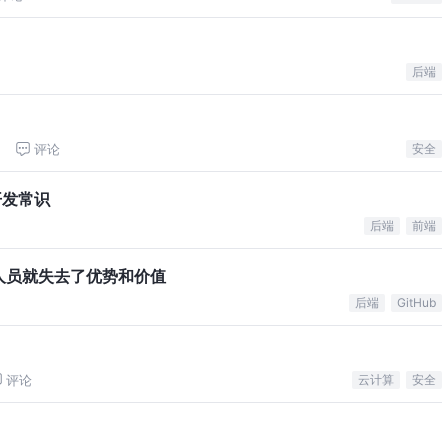
后端
评论
安全
开发常识
论
后端
前端
人员就失去了优势和价值
后端
GitHub
评论
云计算
安全