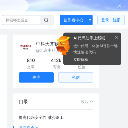
创作者中心
登录
注册
AI代码助手上线啦
中科天齐软件安全中心
选中代码，体验AI替你一键
@北京中科天齐信息技术有限公司
快速解读代码
立即体验
810
412k
29
文章
阅读
粉丝
私信
关注
目录
收起
提高代码安全性 减少返工
漏洞宿命论