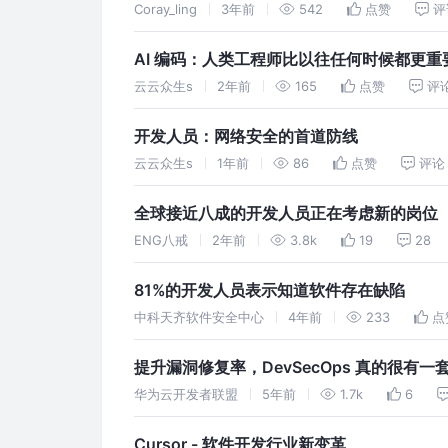
Coray_ling
3年前
542
点赞
评
AI 编码：人类工程师比以往任何时候都更重
云云众生s
2年前
165
点赞
评
开发人员：网络安全的首道防线
云云众生s
1年前
86
点赞
评论
全球接近八成的开发人员正在考虑新的岗位
ENG八戒
2年前
3.8k
19
28
81%的开发人员表示知道软件存在缺陷
中科天齐软件安全中心
4年前
233
点
提升漏洞修复率，DevSecOps 真的很有一
华为云开发者联盟
5年前
1.7k
6
Cursor - 软件开发行业新变革