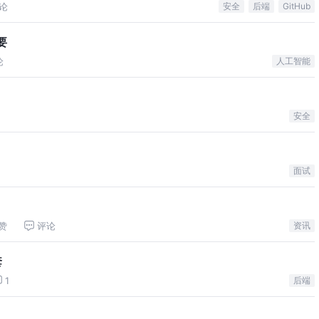
论
安全
后端
GitHub
要
论
人工智能
安全
面试
赞
评论
资讯
套
1
后端