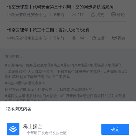
悟空云课堂丨代码安全第三十四期：空的同步块缺陷漏洞
中科天齐软件安全中心
5年前
117
点赞
评论
悟空云课堂丨第三十三期：表达式永假/永真
中科天齐软件安全中心
5年前
144
点赞
评论
友情链接：
#青海海南州兴海县发生地震#热点#最新消息#地震#地震快讯 #地震瞬间
北京的地铁中 人人都是平等的，不知道这位哪里来的优越感～#改编歌曲 #音
乐种草计划 #正能量传递 #农民工不容易
#书法 #楷书#毛笔字练习
这些方言谁能听懂！打在公屏上，我就知道你是哪里的。
#郑丽文立场遭质疑#向日本捐款 100 万新台币#纪念日捐款日引关注#高调
作秀打着爱国幌子#上热门
老妈的早餐 起来9点了吃了又去睡 反常中午吃了也去睡了#珍惜老人在身边的
继续浏览内容
日子 #骆驼奶粉的功效和作用 #高龄老人生活现状
#火龙漫剧 #漫剧 #漫剧推荐dj#八零傻女闯京城
成是非用完金刚不坏神功的次数，殊不知没有使用上限 #武侠
稀土掘金
确定
我在即梦发现了一个超棒的故事！#性别反转变装-做同款 #即梦AI #视觉震
一个帮助开发者成长的社区