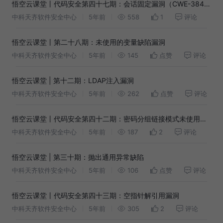
悟空云课堂丨代码安全第四十七期：会话固定漏洞（CWE-384:
Session Fixation）
中科天齐软件安全中心
5年前
558
1
评论
悟空云课堂丨第二十八期：未使用的变量缺陷漏洞
中科天齐软件安全中心
5年前
145
点赞
评论
悟空云课堂 | 第十二期：LDAP注入漏洞
中科天齐软件安全中心
5年前
262
点赞
评论
悟空云课堂丨代码安全第四十二期：密码分组链接模式未使用随
机初始化矢量
中科天齐软件安全中心
5年前
187
2
评论
悟空云课堂 | 第三十期：抛出通用异常缺陷
中科天齐软件安全中心
5年前
106
点赞
评论
悟空云课堂丨代码安全第四十三期：空指针解引用漏洞
中科天齐软件安全中心
5年前
305
2
评论