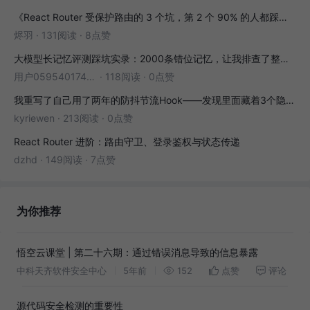
《React Router 受保护路由的 3 个坑，第 2 个 90% 的人都踩过》
烬羽
·
131阅读
·
8点赞
大模型长记忆评测踩坑实录：2000条错位记忆，让我排查了整整3小时
用户05954017446
·
118阅读
·
0点赞
我重写了自己用了两年的防抖节流Hook——发现里面藏着3个隐藏bug
kyriewen
·
213阅读
·
0点赞
React Router 进阶：路由守卫、登录鉴权与状态传递
dzhd
·
149阅读
·
7点赞
为你推荐
悟空云课堂 | 第二十六期：通过错误消息导致的信息暴露
中科天齐软件安全中心
5年前
152
点赞
评论
源代码安全检测的重要性