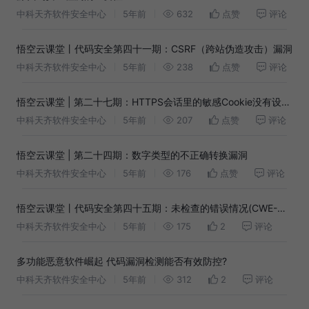
中科天齐软件安全中心
5年前
632
点赞
评论
悟空云课堂丨代码安全第四十一期：CSRF（跨站伪造攻击）漏洞
中科天齐软件安全中心
5年前
238
点赞
评论
悟空云课堂 | 第二十七期：HTTPS会话里的敏感Cookie没有设
置'Secure'属性
中科天齐软件安全中心
5年前
207
点赞
评论
悟空云课堂 | 第二十四期：数字类型的不正确转换漏洞
中科天齐软件安全中心
5年前
176
点赞
评论
悟空云课堂丨代码安全第四十五期：未检查的错误情况(CWE-
391)缺陷漏洞
中科天齐软件安全中心
5年前
175
2
评论
多功能恶意软件崛起 代码漏洞检测能否有效防控?
中科天齐软件安全中心
5年前
312
2
评论