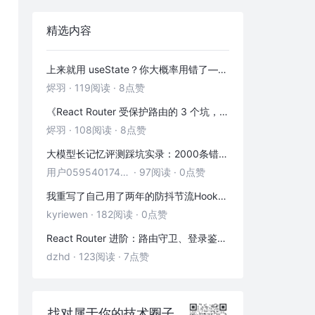
精选内容
上来就用 useState？你大概率用错了——useRef 的三种正确打开方式
烬羽
·
119阅读
·
8点赞
《React Router 受保护路由的 3 个坑，第 2 个 90% 的人都踩过》
烬羽
·
108阅读
·
8点赞
大模型长记忆评测踩坑实录：2000条错位记忆，让我排查了整整3小时
用户05954017446
·
97阅读
·
0点赞
我重写了自己用了两年的防抖节流Hook——发现里面藏着3个隐藏bug
kyriewen
·
182阅读
·
0点赞
React Router 进阶：路由守卫、登录鉴权与状态传递
dzhd
·
123阅读
·
7点赞
找对属于你的技术圈子