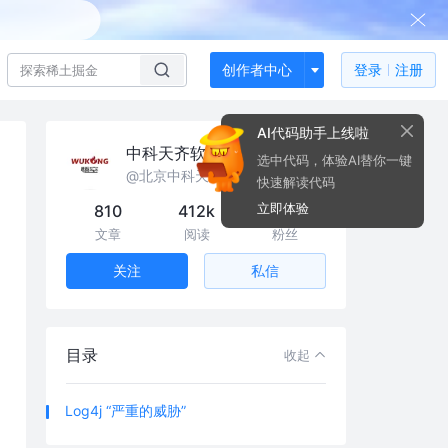
创作者中心
登录
注册
AI代码助手上线啦
中科天齐软件安全中心
选中代码，体验AI替你一键
@北京中科天齐信息技术有限公司
快速解读代码
立即体验
810
412k
29
文章
阅读
粉丝
私信
关注
目录
收起
Log4j “严重的威胁”