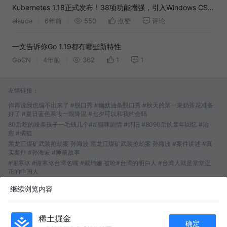
Kubernetes 1.18正式发布！38项功能增强，引入Windows CSI
存储支持、kubectl debug命令
alauda
6年前
550
点赞
评论
一文告诉你Go 1.19都有哪些新特性
GoCN
4年前
362
1
1
友情链接：
你再说我也编不出来了 #脱口秀 #幽默油条脱口秀 #秋天的第一束奶茶花准备
好了 #夏日蓝色系妆一眼降温 #七夕可以和我约会吗
80后吃的辣条孩子一毛钱几个#ai猫咪剧情 #怀旧 #8090后的童年回忆 #治
愈 #橘猫
黑龙江煤矿武装抢劫案 孙海波 黑龙江煤矿武装抢劫案 孙海波 #案件讲述 #真
实案件 #孙海波 #睡前故事
#谢寒冰 #谢寒冰台湾名嘴 #戴玮姗 被呛#台湾的明白人 #台湾人就是堂堂正
正的中国人
FNF ＆怪物之歌 #fnf音游 #术力口 #fnf音游 #怪物之歌
继续浏览内容
内存条两年翻倍涨价！原来我们都在给 AI 交“算力税”！
快速看完两把潮汐监狱跑刀思路 #三角洲行动 #青年创作者成长计划
现在攒的每一分钱是未来的底气和保障#保险柜#存钱#攒钱#钱是最可靠的东
稀土掘金
西#人民币呀人民币
确定