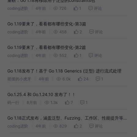
重磅：Go 1.18将移除用于泛型的constraints包
coding进阶
4年前
726
1
评论
Go 1.19要来了，看看都有哪些变化-第3篇
coding进阶
4年前
458
2
评论
Go 1.19要来了，看看都有哪些变化-第2篇
coding进阶
4年前
552
1
评论
Go 1.18发布了！基于 Go 1.18 Generics (泛型) 进行流式处理
摇摆的小虎牙
4年前
6.0k
24
1
Go.1.25.4 和 Go.1.24.10 发布了！！
码一行
8月前
1.3k
7
1
Go 1.18正式发布，涵盖泛型、Fuzzing、工作区、性能提升等重
大功能和改进
coding进阶
4年前
829
2
评论