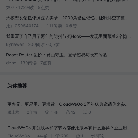
烬羽
·
122阅读
·
8点赞
大模型长记忆评测踩坑实录：2000条错位记忆，让我排查了整整3小时
用户05954017446
·
111阅读
·
0点赞
我重写了自己用了两年的防抖节流Hook——发现里面藏着3个隐藏bug
kyriewen
·
200阅读
·
0点赞
React Router 进阶：路由守卫、登录鉴权与状态传递
dzhd
·
139阅读
·
7点赞
为你推荐
更多元、更易用、更极致！CloudWeGo 2周年庆典邀请你来参
与！
稀土君
2年前
1.4k
12
6
CloudWeGo 开源版本和字节内部使用版本有什么差异？企业用
户常见问题 FAQ
CloudWeGo
4年前
735
1
评论