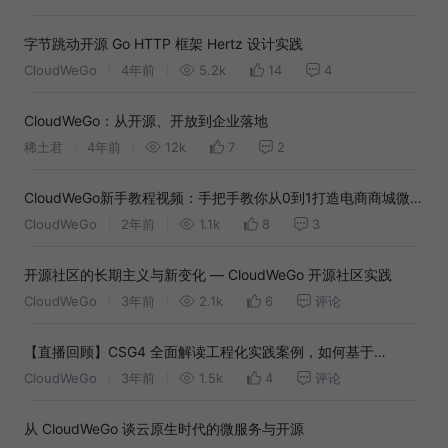
字节跳动开源 Go HTTP 框架 Hertz 设计实践
CloudWeGo
4年前
5.2k
14
4
CloudWeGo：从开源、开放到企业落地
稀土君
4年前
12k
7
2
CloudWeGo新手教程视频：手把手教你从0到1打造电商商城微服
务demo
CloudWeGo
2年前
1.1k
8
3
开源社区的长期主义与新变化 — CloudWeGo 开源社区实践
CloudWeGo
3年前
2.1k
6
评论
【直播回顾】CSG4 全面解读工程化实践案例，如何基于
CloudWeGo 写业务代码！
CloudWeGo
3年前
1.5k
4
评论
从 CloudWeGo 谈云原生时代的微服务与开源