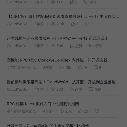
CloudWeGo
4年前
1.0k
2
评论
【CSG 第五期】转发海报 & 观看直播收好礼，Hertz 中间件实战
分享即将开始！
CloudWeGo
3年前
2.9k
3
2
超大规模的企业级微服务 HTTP 框架 — Hertz 正式开源！
CloudWeGo
4年前
509
点赞
评论
高性能 RPC 框架 CloudWeGo-Kitex 内外统一的开源实践
字节跳动技术团队
3年前
18k
14
8
提前预约赢限量周边！CloudWeGo：从开源、开放到企业落地
CloudWeGo
4年前
370
点赞
评论
RPC 框架 Kitex 实践入门：性能测试指南
字节跳动技术团队
4年前
26k
23
-1
开源三年，CloudWeGo 的生态发展和社区增长