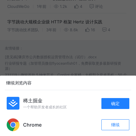
CloudWeGo
1年前
1.2k
4
评论
字节跳动大规模企业级 HTTP 框架 Hertz 设计实践
字节跳动技术团队
3年前
8.6k
16
4
友情链接：
[意见稿]肇庆市公共数据授权运营管理办法（试行）.docx
行业研报专题（加管理员微信flyoceanfish01，免费获取更多最新研报资
源）
231119｜微软首款 5 纳米芯片、Copilot 全家桶；大模型之安卓手机；50 个
访问量最大的 AI 工具；文生图合集；老黄发布最强 AI 芯片 H200，推理速度
继续浏览内容
翻倍
[正式]宁波市公共数据授权运营管理实施细则（试行）
编程领域
读《商业的本质和互联网》后记：商业的本质是增长
04 健身计划
稀土掘金
确定
提示词工程
Seeds随机种子
3.1 可转债轮动原理
一个帮助开发者成长的社区
APP内打开
Chrome
继续
评论
收藏
1
关注