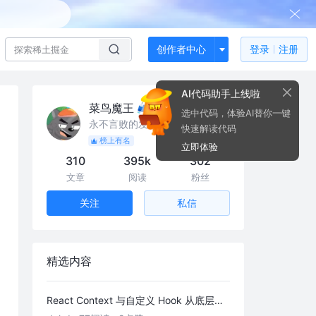
创作者中心
登录
注册
AI代码助手上线啦
菜鸟魔王
选中代码，体验AI替你一键
永不言败的发明家
快速解读代码
榜上有名
立即体验
310
395k
302
文章
阅读
粉丝
私信
关注
精选内容
React Context 与自定义 Hook 从底层到实践：「跨层级通信 + 副作用封装」全解析