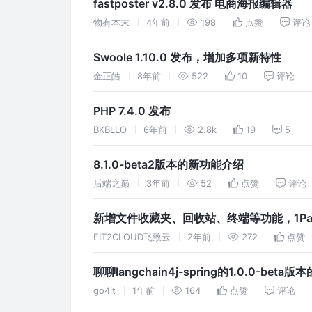
fastposter v2.8.0 发布 电商海报编辑器
物有本末
4年前
198
点赞
评论
Swoole 1.10.0 发布，增加多项新特性
金正皓
8年前
522
10
评论
PHP 7.4.0 发布
BKBLLO
6年前
2.8k
19
5
8.1.0-beta2版本的新功能介绍
后端之巅
3年前
52
点赞
评论
新增文件收藏夹、回收站、终端等功能，1Pane
FIT2CLOUD飞致云
2年前
272
点赞
聊聊langchain4j-spring的1.0.0-beta
go4it
1年前
164
点赞
评论