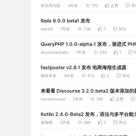
菜鸟寻出路
3年前
710
点赞
评
Rails 6.0.0 beta1 发布
isaced
7年前
1.0k
7
评论
QueryPHP 1.0.0-alpha.1 发布，渐进式 
doyouhaobaby
7年前
344
1
fastposter v2.8.1 发布 电商海报生成器
物有本末
4年前
513
2
评论
来看看 Discourse 3.2.0.beta2 版本添
honeymoose
2年前
196
点赞
Kotlin 2.4.0-Beta2 发布，语法与多平
黄林晴
3月前
289
3
评论