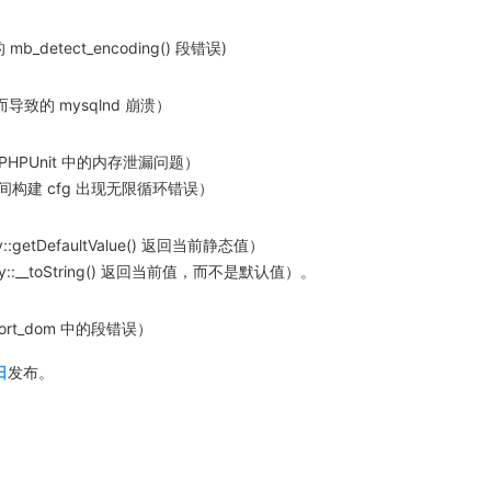
detect_encoding() 段错误)
致的 mysqlnd 崩溃）
 PHPUnit 中的内存泄漏问题）
期间构建 cfg 出现无限循环错误）
y::getDefaultValue() 返回当前静态值）
rty::__toString() 返回当前值，而不是默认值）。
mport_dom 中的段错误）
日
发布。