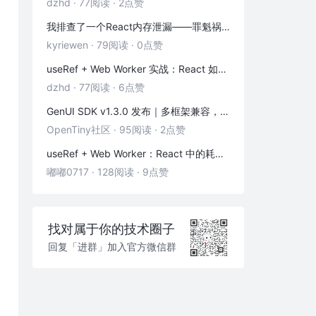
dzhd
·
77阅读
·
2点赞
我排查了一个React内存泄漏——罪魁祸首是这3个被忽略的清理函数
kyriewen
·
79阅读
·
0点赞
useRef + Web Worker 实战：React 如何优雅地拥抱多线程
dzhd
·
77阅读
·
6点赞
GenUI SDK v1.3.0 发布｜多框架兼容，一键换物料，渲染器 & 演练场全面增强！
OpenTiny社区
·
95阅读
·
2点赞
useRef + Web Worker：React 中的耗时计算不卡页面
嘟嘟0717
·
128阅读
·
9点赞
找对属于你的技术圈子
回复「进群」加入官方微信群