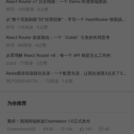
React Router v7 完全指南：一个 Demo 吃透前端路由
烬羽
·
130阅读
·
6点赞
从"整个页面刷新"到"丝滑切换"：手写一个 HashRouter 彻底搞懂前端路由
烬羽
·
116阅读
·
6点赞
React Router 嵌套路由：一个 `Outlet` 引发的布局思考
烬羽
·
68阅读
·
4点赞
从零理解 React Router v6：每一个 API 都是怎么工作的
dzhd
·
77阅读
·
2点赞
Redis缓存回滚踩坑实录：一个配置失误，让我在凌晨3点丢了3000条数据
用户05954017446
·
72阅读
·
1点赞
为你推荐
重磅！滴滴跨端框架Chameleon 1.0正式发布
Chameleon社区
6年前
14k
140
46