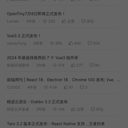
OpenTiny7月8日即将正式发布！
Lorrain
3年前
220
点赞
评论
Vue3.3 正式发布！
candyTong
3年前
65k
440
204
2024 年最值得推荐的 7 个 Vue3 组件库
前端开源星球
2年前
57k
277
80
前端周刊 | React 18、Electron 18、Chrome 100 发布; Vue、
Vitest 发布全新中文文档
CUGGZ
4年前
4.5k
81
3
精进云原生 - Dubbo 3.2 正式发布
阿里云开发者
3年前
145
点赞
评论
Taro 3.2 版本正式发布：React Native 支持，王者归来