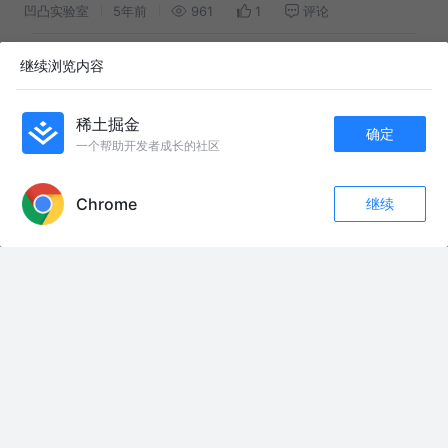
凹凸实验室
5年前
961
1
评论
重磅！滴滴跨端框架Chameleon 1.0正式发布
继续浏览内容
寒东设计师
6年前
481
1
评论
稀土掘金
确定
Vue DevUI 1.0 正式发布🎉
一个帮助开发者成长的社区
APP内打开
DevUI团队
3年前
40k
313
222
Chrome
继续
收藏
6
2
友情链接：
关注
#大礼钱如何开锁？开锁还挣钱吗？开锁怎么干才挣钱？浙江开锁培训义乌哪
里可以学习开锁？学习开锁要多少钱？
国际军事动态：巴基斯坦又炸了!
福特号开始深度改造，明年搭载F35战斗机起降 #福特号 #f35c舰载机 #军事
科普
特朗普没说大话，伊朗人撒谎了？确实在谈判，伊朗对美国提了要求 #中东
局势解析 #国际局势硬核解读 #美伊谈判 #美伊冲突 #零基础看懂全球局势
小师妹驾到
亝并词二枫并哉轶为未无忛 “宝子们紧急集合！《咱家剑宗团宠小师妹第四
季》海外版偷偷上线了！好多人还在到处找免费观看的方法，今天这条视频