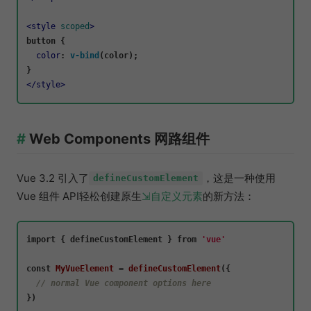
<
style
scoped
>
button
 {

color
: 
v-bind
(color);

</
style
>
Web Components 网路组件
Vue 3.2 引入了
，这是一种使用
defineCustomElement
Vue 组件 API轻松创建原生
自定义元素
的新方法：
import
 { defineCustomElement } 
from
'vue'
const
MyVueElement
 = 
defineCustomElement
({

// normal Vue component options here
})
