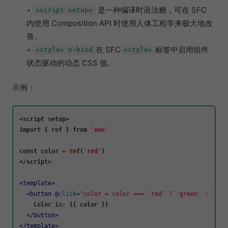
是一种编译时语法糖，可在 SFC
<script setup>
内使用 Composition API 时使用人体工程学来极大地改
善。
在 SFC
标签中启用组件
<style> v-bind
<style>
状态驱动的动态 CSS 值。
示例：
import
 { ref } 
from
'vue'
const
 color = 
ref
(
'red'
)

</script>

<
template
>
<
button
 @
click
=
"color = color === 'red' ? 'green' : 'red
    Color is: {{ color }}

</
button
>
</
template
>