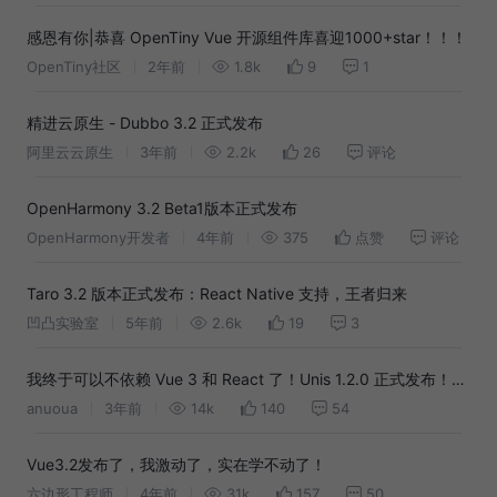
感恩有你|恭喜 OpenTiny Vue 开源组件库喜迎1000+star！！！
OpenTiny社区
2年前
1.8k
9
1
精进云原生 - Dubbo 3.2 正式发布
阿里云云原生
3年前
2.2k
26
评论
OpenHarmony 3.2 Beta1版本正式发布
OpenHarmony开发者
4年前
375
点赞
评论
Taro 3.2 版本正式发布：React Native 支持，王者归来
凹凸实验室
5年前
2.6k
19
3
我终于可以不依赖 Vue 3 和 React 了！Unis 1.2.0 正式发布！支
持 SSR
anuoua
3年前
14k
140
54
Vue3.2发布了，我激动了，实在学不动了！
六边形工程师
4年前
31k
157
50