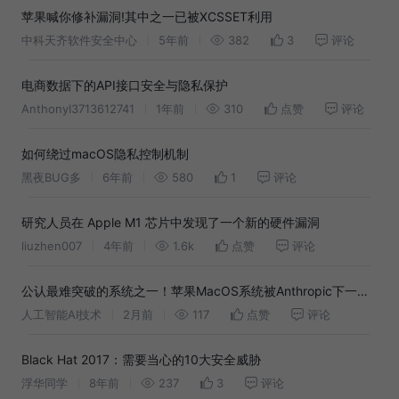
苹果喊你修补漏洞!其中之一已被XCSSET利用
中科天齐软件安全中心
5年前
382
3
评论
电商数据下的API接口安全与隐私保护
AnthonyI3713612741
1年前
310
点赞
评论
如何绕过macOS隐私控制机制
黑夜BUG多
6年前
580
1
评论
研究人员在 Apple M1 芯片中发现了一个新的硬件漏洞
liuzhen007
4年前
1.6k
点赞
评论
公认最难突破的系统之一！苹果MacOS系统被Anthropic下一代
Mythos模型"成功入侵"
人工智能AI技术
2月前
117
点赞
评论
Black Hat 2017：需要当心的10大安全威胁
浮华同学
8年前
237
3
评论