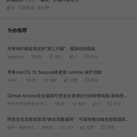
凌涘
·
128阅读
·
8点赞
为你推荐
所有WiFi都是潜在的“第三只眼”，窥探你的隐私
igeekbar
8年前
653
1
评论
苹果macOS 15 Sequoia将更新 runtime 保护功能
HHH_
2年前
488
点赞
评论
GitHub Actions安全漏洞可使攻击者绕过代码审查机制 影响受保
护分支
中科天齐软件安全中心
4年前
666
1
评论
阿里安全实验室发现“微信克隆漏洞”：可操控微信钱包窃取隐私
信息，腾讯推文致谢
做不一样的自己
8年前
213
点赞
评论