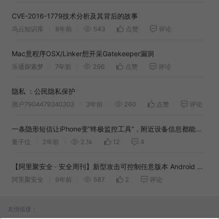
CVE-2016-1779技术分析及其背后的故事
乌云知识库
8年前
543
点赞
评论
Mac意程序OSX/Linker想开采Gatekeeper漏洞
乐通探索梦
7年前
296
点赞
评论
隐私 ：公民隐私保护
用户7904479340303
3年前
260
点赞
评论
一条隐形短信让iPhone变“终极监控工具”，附近设备信息都能获
取！苹果惊人漏洞历时4年才被发现
量子位
2年前
2.1k
12
4
【阿里聚安全 · 安全周刊】新型攻击可控制任意版本 Android 设
备 | App Store 里的色情应用生态分析
阿里聚安全
9年前
587
2
评论
友情链接：