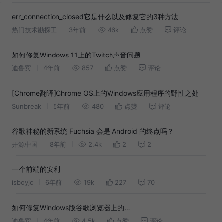
err_connection_closed它是什么以及修复它的3种方法
热门技术勘探工
3年前
46k
点赞
评论
如何修复Windows 11上的Twitch声音问题
迪鲁宾
4年前
857
点赞
评论
[Chrome翻译]Chrome OS上的Windows应用程序的野性之处
Sunbreak
5年前
480
点赞
评论
谷歌神秘的新系统 Fuchsia 会是 Android 的终点吗？
开源中国
8年前
2.4k
2
2
一个前端的安利
isboyjc
6年前
19k
227
70
如何修复Windows版谷歌浏览器上的
ERR_ADDRESS_UNREACHABLE错误？
迪鲁宾
4年前
4.5k
点赞
评论