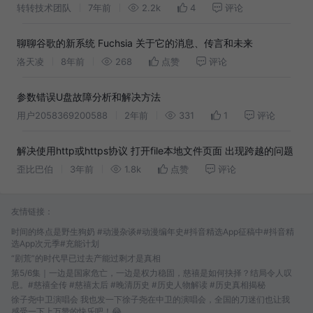
转转技术团队
7年前
2.2k
4
评论
聊聊谷歌的新系统 Fuchsia 关于它的消息、传言和未来
洛天凌
8年前
268
点赞
评论
参数错误U盘故障分析和解决方法
用户2058369200588
2年前
331
1
评论
解决使用http或https协议 打开file本地文件页面 出现跨越的问题
歪比巴伯
3年前
1.8k
点赞
评论
友情链接：
时间的终点是野生狗奶 #动漫杂谈#动漫编年史#抖音精选App征稿中#抖音精
选App次元季#充能计划
“剧荒”的时代早已过去产能过剩才是真相
第5/6集｜一边是国家危亡，一边是权力稳固，慈禧是如何抉择？结局令人叹
息。#慈禧全传 #慈禧太后 #晚清历史 #历史人物解读 #历史真相揭秘
徐子尧中卫演唱会 我也发一下徐子尧在中卫的演唱会，全国的刀迷们也让我
感受一下上万赞的快乐吧！😂