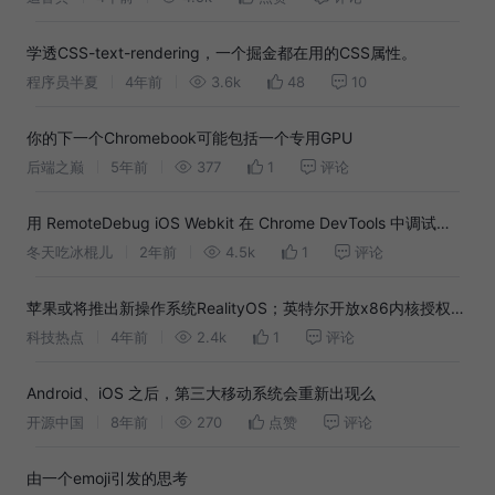
学透CSS-text-rendering，一个掘金都在用的CSS属性。
程序员半夏
4年前
3.6k
48
10
你的下一个Chromebook可能包括一个专用GPU
后端之巅
5年前
377
1
评论
用 RemoteDebug iOS Webkit 在 Chrome DevTools 中调试
iOS/iPadOS设备的前端页面
冬天吃冰棍儿
2年前
4.5k
1
评论
苹果或将推出新操作系统RealityOS；英特尔开放x86内核授权；
AMD 完成收购赛灵思；IntelliJ 平台停止使用 Log4j ｜掘金周报
科技热点
4年前
2.4k
1
评论
Android、iOS 之后，第三大移动系统会重新出现么
开源中国
8年前
270
点赞
评论
由一个emoji引发的思考