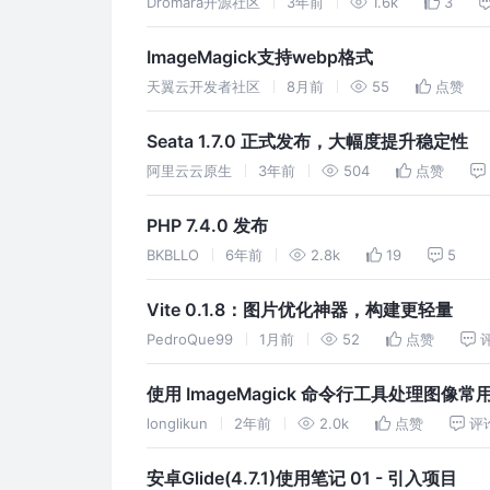
Dromara开源社区
3年前
1.6k
3
ImageMagick支持webp格式
天翼云开发者社区
8月前
55
点赞
Seata 1.7.0 正式发布，大幅度提升稳定性
阿里云云原生
3年前
504
点赞
PHP 7.4.0 发布
BKBLLO
6年前
2.8k
19
5
Vite 0.1.8：图片优化神器，构建更轻量
PedroQue99
1月前
52
点赞
使用 ImageMagick 命令行工具处理图像常
longlikun
2年前
2.0k
点赞
评
安卓Glide(4.7.1)使用笔记 01 - 引入项目