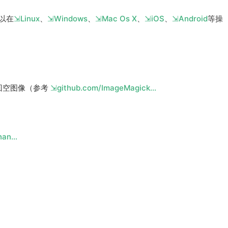
以在
Linux
、
Windows
、
Mac Os X
、
iOS
、
Android
等操
返回空图像（参考
github.com/ImageMagick…
chan…