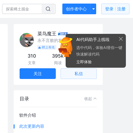
创作者中心
登录
注册
菜鸟魔王
AI代码助手上线啦
永不言败的发明家
选中代码，体验AI替你一键
榜上有名
快速解读代码
310
395k
302
立即体验
文章
阅读
粉丝
私信
关注
目录
收起
软件介绍
此次更新内容