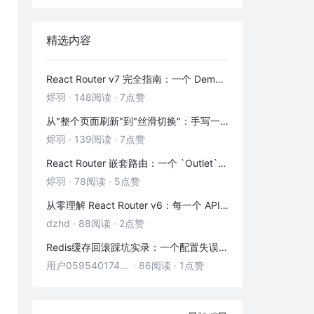
精选内容
React Router v7 完全指南：一个 Demo 吃透前端路由
烬羽
·
148阅读
·
7点赞
从"整个页面刷新"到"丝滑切换"：手写一个 HashRouter 彻底搞懂前端路由
烬羽
·
139阅读
·
7点赞
React Router 嵌套路由：一个 `Outlet` 引发的布局思考
烬羽
·
78阅读
·
5点赞
从零理解 React Router v6：每一个 API 都是怎么工作的
dzhd
·
88阅读
·
2点赞
Redis缓存回滚踩坑实录：一个配置失误，让我在凌晨3点丢了3000条数据
用户05954017446
·
86阅读
·
1点赞