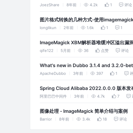
JoezShare
8年前
4.2k
1
评论
图片格式转换的几种方式-使用imagemagi
longlikun
2年前
1.6k
1
1
ImageMagick XBM解析器堆缓冲区溢出漏洞(
qife122
5月前
36
点赞
评论
What's new in Dubbo 3.1.4 and 3.2.0-bet
ApacheDubbo
3年前
397
1
Spring Cloud Alibaba 2022.0.0.0 版
阿里巴巴中间件
3年前
4.7k
7
图像处理 - ImageMagick 简单介绍与案例
Barrior
8年前
3.4k
18
评论