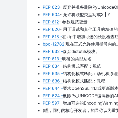
PEP 623
- 废弃并准备删除PyUnicodeO
PEP 604
- 允许将联盟类型写成X | Y
PEP 612
- 参数规范变量
PEP 626
- 用于调试和其他工具的精确
PEP 618 -
在zip中增加可选的长度检查
bpo-12782
:现在正式允许使用括号内的
PEP 632 -
废弃distutils模块。
PEP 613 -
明确的类型别名
PEP 634 -
结构模式匹配：规范
PEP 635 -
结构化模式匹配：动机和原理
PEP 636 -
结构化模式匹配：教程
PEP 644 -
要求OpenSSL 1.1.1或更新版
PEP 624 -
删除Py_UNICODE编码器的AP
PEP 597 -
增加可选的EncodingWarnin
(嘿，同行的核心开发者，如果你认为重要