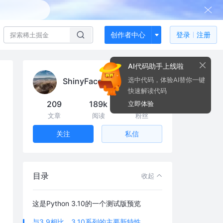
创作者中心
登录
注册
AI代码助手上线啦
选中代码，体验AI替你一键
ShinyFace
快速解读代码
209
189k
26
立即体验
文章
阅读
粉丝
私信
关注
目录
收起
这是Python 3.10的一个测试版预览
与3.9相比，3.10系列的主要新特性