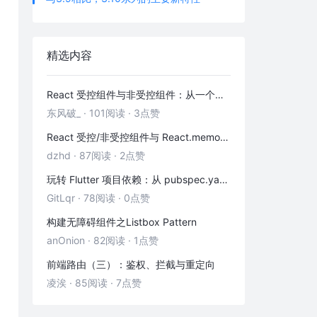
精选内容
React 受控组件与非受控组件：从一个输入框讲清表单数据流
东风破_
·
101阅读
·
3点赞
React 受控/非受控组件与 React.memo 性能优化——从本质到实战
dzhd
·
87阅读
·
2点赞
玩转 Flutter 项目依赖：从 pubspec.yaml 到实战包管理
GitLqr
·
78阅读
·
0点赞
构建无障碍组件之Listbox Pattern
anOnion
·
82阅读
·
1点赞
前端路由（三）：鉴权、拦截与重定向
凌涘
·
85阅读
·
7点赞