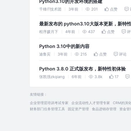
Python3.10的开发环境的搭建
千锋IT技术团
3年前
201
点赞
最新发布的 python3.10大版本更新，新
程序媛月下
4年前
437
点赞
评
Python 3.10中的新内容
迪鲁宾
3年前
215
点赞
评论
Python 3.8.0 正式版发布，新特性初体验
张凯强zkqiang
6年前
3.8k
17
友情链接：
企业管理层培训考试专家
企业流动性人才管理专家
CRM的演
财务部门任务管理工具
固定资产管理
食品进销存管理
资金管