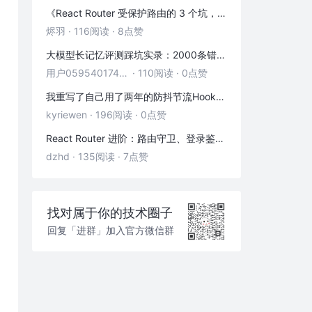
《React Router 受保护路由的 3 个坑，第 2 个 90% 的人都踩过》
烬羽
·
116阅读
·
8点赞
大模型长记忆评测踩坑实录：2000条错位记忆，让我排查了整整3小时
用户05954017446
·
110阅读
·
0点赞
我重写了自己用了两年的防抖节流Hook——发现里面藏着3个隐藏bug
kyriewen
·
196阅读
·
0点赞
React Router 进阶：路由守卫、登录鉴权与状态传递
dzhd
·
135阅读
·
7点赞
找对属于你的技术圈子
回复「进群」加入官方微信群