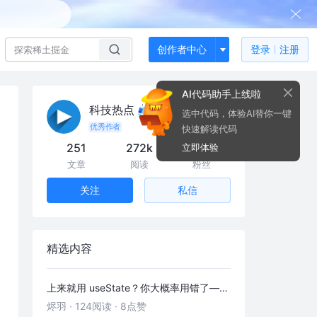
创作者中心
登录
注册
AI代码助手上线啦
科技热点
选中代码，体验AI替你一键
优秀作者
快速解读代码
251
272k
13
立即体验
文章
阅读
粉丝
私信
关注
精选内容
上来就用 useState？你大概率用错了——useRef 的三种正确打开方式
烬羽
·
124阅读
·
8点赞