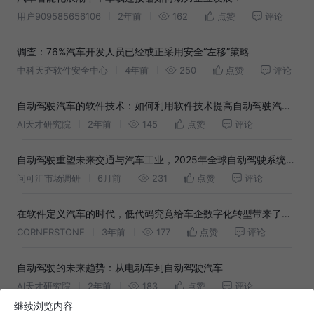
用户909585656106
2年前
162
点赞
评论
调查：76%汽车开发人员已经或正采用安全“左移”策略
中科天齐软件安全中心
4年前
250
点赞
评论
自动驾驶汽车的软件技术：如何利用软件技术提高自动驾驶汽车
的可靠性
AI天才研究院
2年前
145
点赞
评论
自动驾驶重塑未来交通与汽车工业，2025年全球自动驾驶系统市
场规模达2123亿元
问可汇市场调研
6月前
231
点赞
评论
在软件定义汽车的时代，低代码究竟给车企数字化转型带来了什
么？
CORNERSTONE
3年前
177
点赞
评论
自动驾驶的未来趋势：从电动车到自动驾驶汽车
AI天才研究院
2年前
183
点赞
评论
继续浏览内容