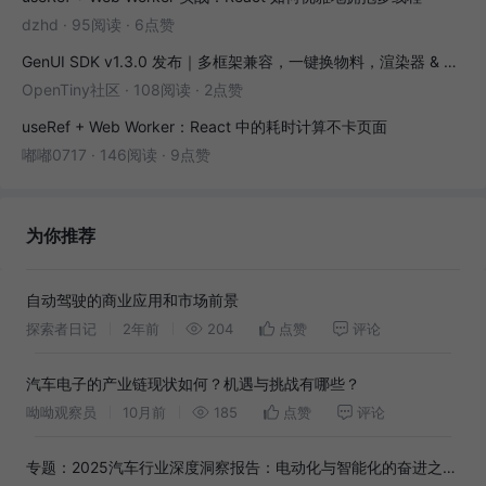
dzhd
·
95阅读
·
6点赞
GenUI SDK v1.3.0 发布｜多框架兼容，一键换物料，渲染器 & 演练场全面增强！
OpenTiny社区
·
108阅读
·
2点赞
useRef + Web Worker：React 中的耗时计算不卡页面
嘟嘟0717
·
146阅读
·
9点赞
为你推荐
自动驾驶的商业应用和市场前景
探索者日记
2年前
204
点赞
评论
汽车电子的产业链现状如何？机遇与挑战有哪些？
呦呦观察员
10月前
185
点赞
评论
专题：2025汽车行业深度洞察报告：电动化与智能化的奋进之