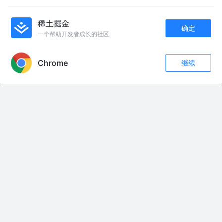
智能化和自动驾驶技术的应用为插入式混合动力电动汽车市场带
来了新的发展机遇
贝哲斯咨询
1年前
101
点赞
评论
稀土掘金
确定
一个帮助开发者成长的社区
APP内打开
友情链接：
Chrome
继续
#显老单品#移动挂件
评论
收藏
1
全国治安史上最安全！为何紧急升级扫黑除恶？ 2025全国刑事案件、命案数
关注
量本世纪最低，群众安全感突破98.23%！ 越是太平盛世，国家越在防微杜
渐。 今年7月启动为期一年扫黑除恶升级行动，不再只打明面上的暴力犯罪。
重点清剿网络黑产、软暴力催收、恶意索赔、舆情敲诈、基层六霸。 黑恶早
已隐身变异，从硬暴力变成合法外衣下的收割。 打财断血、深挖保护伞、打
早打小，这一次彻底斩断根源！ 看懂国家治理升级，读懂普通人最踏实的安
全感。#扫黑除恶 #社会真相 #国家大局 #民生安全 #新型黑恶整治
#抖音玩法达人中心 #抖音广告分成计划 #抖音创作者伙伴计划
姥姥好吃好喝的 伺候了半个月 临走说： 我奶奶在家还没吃饭呢 我要背点东
西给奶奶 我妈说： 这外甥狗心里只有奶奶👵 喂不熟😂😂
那片土地叫青春#日常生活 #人生感悟 #为人处世 #张凌赫座驾阿维塔07L #8
万级舒享宽敞第五代GS4
再过两周登场的武境高人是谁？有五个人选，林动概率应该是第一！ #国漫 #
动漫解说 #大主宰 #林动 #充能计划
第二百四十二回 罗艺带兵抓走单雄信家人回冀州 冰冰逃过一劫罗成赶到决定
跟踪想办法 #抖音二创激励计划 #隋唐英雄传 #历史剧解说
干点活受一肚子气 #甩菜哥 #甩菜哥搞笑视频 #迷惑行为大赏