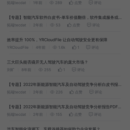
路|附260+报告PDF、数据下载
拓端tecdat
1年前
289
点赞
评论
【专题】智能汽车软件白皮书-单车价值翻倍，软件集成服务或成
主流报告PDF合集分享（附原数据表）
拓端tecdat
2年前
53
点赞
评论
效率提升 100%，YRCloudFile 让自动驾驶安全更有保障
YRCloudFile
4年前
1.6k
1
评论
三大巨头能否撬开无人驾驶汽车的庞大市场？
刘旷
8年前
255
1
评论
【专题】2022年新能源智能汽车及自动驾驶竞争分析白皮书报告
PDF合集分享（附原数据表）
拓端tecdat
2年前
226
点赞
评论
【专题】2022年新能源智能汽车及自动驾驶竞争分析报告PDF合
集分享（附原数据表）
拓端tecdat
2年前
155
点赞
评论
汽车智能化浪潮下，车载连接器如何助力企业发展？