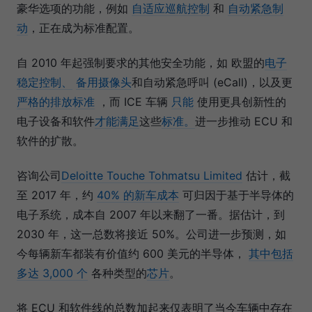
豪华选项的功能，例如
自适应巡航控制
和
自动紧急制
动
，正在成为标准配置。
自 2010 年起强制要求的其他安全功能，如 欧盟的
电子
稳定控制、
备用摄像头
和自动紧急呼叫 (eCall)，以及更
严格的排放标准
，而 ICE 车辆
只能
使用更具创新性的
电子设备和软件
才能满足
这些
标准。
进一步推动 ECU 和
软件的扩散。
咨询公司
Deloitte Touche Tohmatsu Limited
估计，截
至 2017 年，约
40% 的新车成本
可归因于基于半导体的
电子系统，成本自 2007 年以来翻了一番。据估计，到
2030 年，这一总数将接近 50%。公司进一步预测，如
今每辆新车都装有价值约 600 美元的半导体，
其中包括
多达 3,000 个
各种类型的
芯片
。
将 ECU 和软件线的总数加起来仅表明了当今车辆中存在