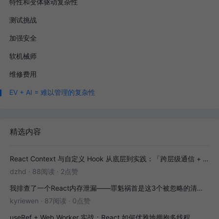
特性和变体驱动复杂性
测试挑战
加强安全
软机械师
维修费用
EV + AI = 难以管理的复杂性
精选内容
React Context 与自定义 Hook 从底层到实践：「跨层级通信 + 副作用封装」全解析
dzhd
·
88阅读
·
2点赞
我排查了一个React内存泄漏——罪魁祸首是这3个被忽略的清理函数
kyriewen
·
87阅读
·
0点赞
useRef + Web Worker 实战：React 如何优雅地拥抱多线程