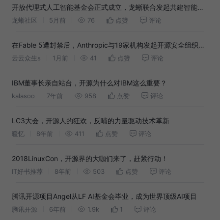
开放代理式人工智能基金会正式成立，龙蜥联合发起共建智能体
时代生态
龙蜥社区
5月前
76
点赞
评论
在Fable 5遭封禁后，Anthropic与19家机构发起开源安全组织
Akrites
云云众生s
1月前
41
点赞
评论
IBM董事长亲自站台，开源为什么对IBM这么重要？
kalasoo
7年前
958
点赞
评论
LC3大会，开源人的狂欢，反哺的力量驱动技术革新
暖忆
8年前
411
点赞
评论
2018LinuxCon，开源界的大咖们来了，赶紧行动！
IT好书推荐
8年前
503
点赞
评论
腾讯开源项目Angel从LF AI基金会毕业，成为世界顶级AI项目
腾讯开源
6年前
1.9k
1
评论