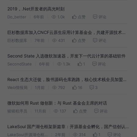
2019，.Net开发者的高光时刻
Do_better
6年前
1.0k
点赞
评论
巨杉数据库加入CNCF云原生应用计算基金会，共建开源技术生
态
巨杉数据库
7年前
431
点赞
评论
Second State 入选微软加速器，开发下一代云计算的基础软件
SecondState
6年前
1.3k
1
评论
React 生态大迁徙，脸书源码仓库跑路，核心技术栈全员加盟
React 基金会！
Web情报局
1月前
792
16
3
微软如何用 Rust 做创新：与 Rust 基金会主席的对话
猩猩程序员
11月前
137
点赞
评论
LakeSoul 国产湖仓框架新篇章：开源基金会孵化，国产信创认
证，新版本重磅发布
LakeSoul开源湖仓框架
2年前
314
1
评论