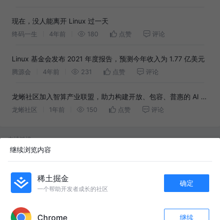
现在，没人能离开 Linux 过一天
终码一生
4年前
180
点赞
评论
Linux 基金会发布 2021 年度报告，预测今年收入为 1.77 亿美元
腾源会
4年前
231
点赞
评论
龙蜥社区加入智算产业联盟，助力构建开放、包容、普惠的 AI 新
生态
龙蜥社区
1年前
150
点赞
评论
友情链接：
继续浏览内容
阿里健康：如何用 AIGC 快速生成电商主图？
RAG
2024年天马黑珍珠知识星球马克币榜
NVIDIA
AI绘画-相关文档资料
早期天赋识别创新
视频音频提取
品牌LOGO超级符号
稀土掘金
确定
Udio生成音乐案例收集
上海市2023年咖啡店网点.xlsx
一个帮助开发者成长的社区
APP内打开
Chrome
继续