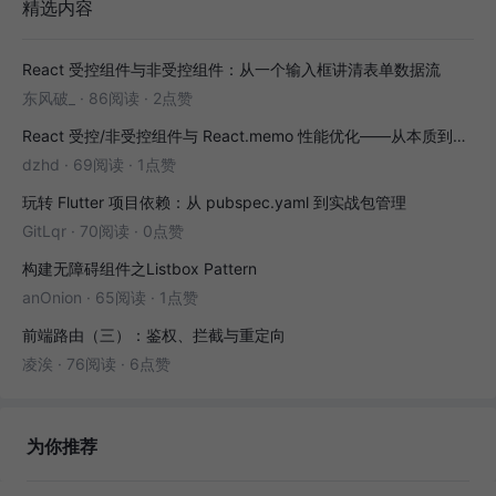
精选内容
React 受控组件与非受控组件：从一个输入框讲清表单数据流
东风破_
·
86阅读
·
2点赞
React 受控/非受控组件与 React.memo 性能优化——从本质到实战
dzhd
·
69阅读
·
1点赞
玩转 Flutter 项目依赖：从 pubspec.yaml 到实战包管理
GitLqr
·
70阅读
·
0点赞
构建无障碍组件之Listbox Pattern
anOnion
·
65阅读
·
1点赞
前端路由（三）：鉴权、拦截与重定向
凌涘
·
76阅读
·
6点赞
为你推荐