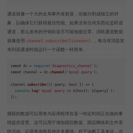
通道就像一个大的全局事件发射器，但被分割成独立的对
象，以确保它们获得最佳性能。如果没有任何东西在监听该
通道，那么发布的开销应该尽可能地接近零。消耗通道数据
就像使用
，每当有消息发
channel.subscribe(listener)
布到该通道时就运行一个函数一样简单。
const
 dc = 
require
(
'diagnostics_channel'
const
 channel = dc.
channel
(
'mysql.query'
);

channel.
subscribe
(
(
{ query, host }
) =>
 {

console
.
log
(
`mysql query to 
${host}
: 
${query}
`
);

捕获的数据可以用来为应用程序在某一特定时间正在做的事
情提供背景。这可以用于增加跟踪数据、跟踪网络和文件系
统活动、记录查询和其他许多事情。对于诊断工具来说，这