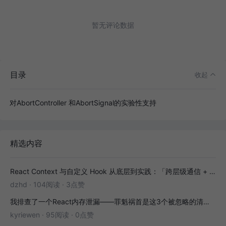
暂无评论数据
目录
收起
对AbortController 和AbortSignal的实验性支持
精选内容
React Context 与自定义 Hook 从底层到实践：「跨层级通信 + 副作用封装」全解析
dzhd
·
104阅读
·
3点赞
我排查了一个React内存泄漏——罪魁祸首是这3个被忽略的清理函数
kyriewen
·
95阅读
·
0点赞