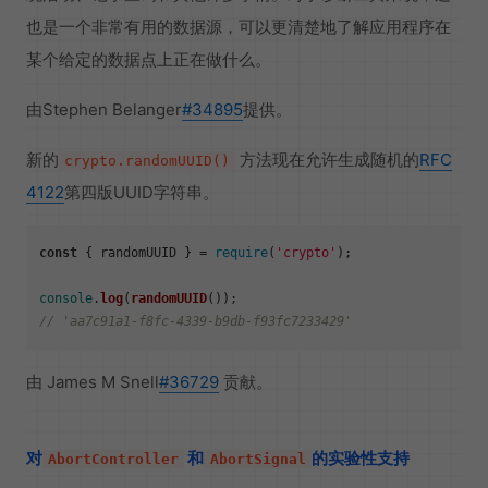
也是一个非常有用的数据源，可以更清楚地了解应用程序在
某个给定的数据点上正在做什么。
由Stephen Belanger
#34895
提供。
新的
方法现在允许生成随机的
RFC
crypto.randomUUID()
4122
第四版UUID字符串。
const
 { randomUUID } = 
require
(
'crypto'
);

console
.
log
(
randomUUID
// 'aa7c91a1-f8fc-4339-b9db-f93fc7233429'
由 James M Snell
#36729
贡献。
对
和
的实验性支持
AbortController
AbortSignal