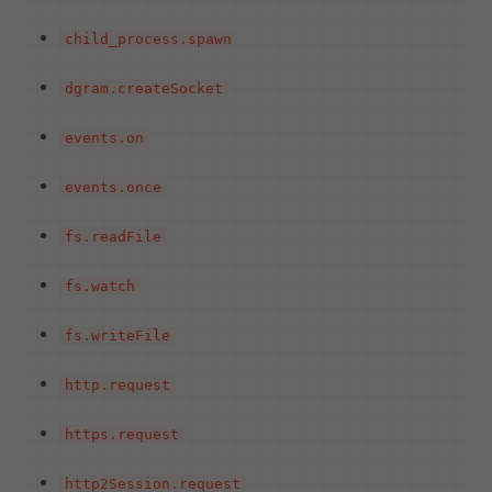
child_process.spawn
dgram.createSocket
events.on
events.once
fs.readFile
fs.watch
fs.writeFile
http.request
https.request
http2Session.request