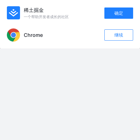
栗子前端技术周刊第 60 期 - Node v22.12.0 LTS、Next.js
稀土掘金
确定
15.1、VSCode 1.96...
晓得迷路了
1年前
655
6
评论
一个帮助开发者成长的社区
APP内打开
Chrome
继续
友情链接：
点赞
评论
收藏
关注
#北京多区出现降雨天气 #昌平城区风大雨急 有树木折断阻碍交通
这到底是怎么回事#我的观影报告 #宅家dou剧场 #悬疑 #萤火计划 #放心借
六爷从北平回来后白姨履行承诺跟六爷回家，结果醉月楼要把白姨卖走，六
爷紧紧护住白姨成功杀光众人，和白姨长相守，后期日本人进攻长沙六爷也
不再坐以待毙而是和三爷联手杀敌
甘蔗人手工 手工制作水果农场甘蔗人 #手工制作 #苏西的餐厅 #水果农场
老人酒后硬闯高速被撞身亡，家属提出115万天价赔偿，法院：支 持索赔#真
实事件#车祸#作死#社会
花木兰古法健身2026年8月7号。直播回放。
在外打工只能靠监控看娃，留守孩子仰头看天上，没留神踩空摔进稻田。隔
着屏幕心揪成一团，陪在身边的简单心愿，却成了遥不可及的奢望！
师父认真教导，徒弟用心学习，才是双向奔赴！更离不开朋友们的支持和鼓
励！老铁们还想听啥？评论区告诉我 #王永志 #非遗传承 #王永志戏曲工作室
@抖音小助手
彬彬有氧健身运动8月7日周五早课回放完整版
#热门 今日有7铺哦#麻将 #原创视频 #流量 #创作者扶持计划 @DOU+小助手