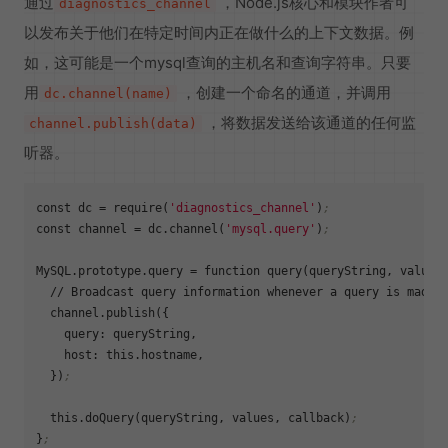
通过
，Node.js核心和模块作者可
diagnostics_channel
以发布关于他们在特定时间内正在做什么的上下文数据。例
如，这可能是一个mysql查询的主机名和查询字符串。只要
用
，创建一个命名的通道，并调用
dc.channel(name)
，将数据发送给该通道的任何监
channel.publish(data)
听器。
const 
dc
 = require(
'diagnostics_channel'
)
;
const 
channel
 = dc.channel(
'mysql.query'
)
;
MySQL.prototype.query
 = function query(queryString, values,
  // Broadcast query information whenever a query is made

  channel.publish({

    query: queryString,

    host: this.hostname,

  })
;
  this.doQuery(queryString, values, callback)
;
}
;