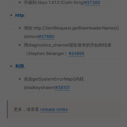
升级到 libuv 1.41.0 (Colin Ihrig)
#37360
http
:
增加 http.ClientRequest.getRawHeaderNames()
(simov)
#37660
用diagnostics_channel报告请求的开始和结束
（Stephen Belanger）
#34895
利用
。
添加getSystemErrorMap()内联
(eladkeyshawn)
#38101
更多，请查看
release notes