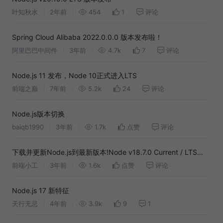
叶知秋水
2年前
454
1
评论
Spring Cloud Alibaba 2022.0.0.0 版本发布啦！
阿里巴巴中间件
3年前
4.7k
7
评论
Node.js 11 发布，Node 10正式进入LTS
前端之巅
7年前
5.2k
24
评论
Node.js版本切换
baiqb1990
3年前
1.7k
点赞
评论
下载并更新Node.js到最新版本!Node v18.7.0 Current / LTS
v16.16.0 直接链接
前端小工
3年前
1.6k
点赞
评论
Node.js 17 新特征
天行无忌
4年前
3.9k
9
1