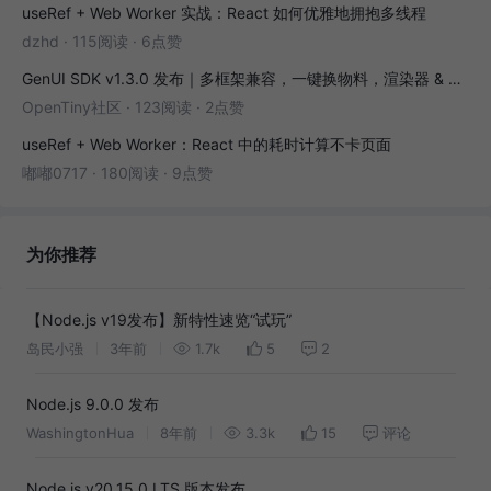
useRef + Web Worker 实战：React 如何优雅地拥抱多线程
dzhd
·
115阅读
·
6点赞
GenUI SDK v1.3.0 发布｜多框架兼容，一键换物料，渲染器 & 演练场全面增强！
OpenTiny社区
·
123阅读
·
2点赞
useRef + Web Worker：React 中的耗时计算不卡页面
嘟嘟0717
·
180阅读
·
9点赞
为你推荐
【Node.js v19发布】新特性速览“试玩”
岛民小强
3年前
1.7k
5
2
Node.js 9.0.0 发布
WashingtonHua
8年前
3.3k
15
评论
Node.js v20.15.0 LTS 版本发布