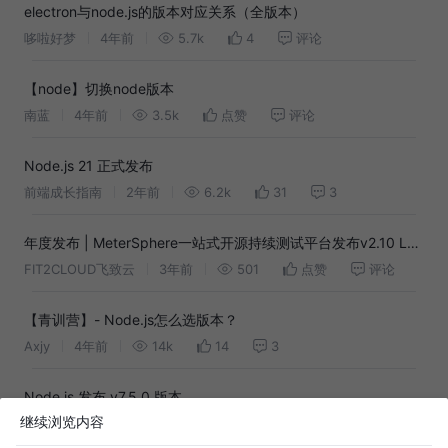
electron与node.js的版本对应关系（全版本）
哆啦好梦
4年前
5.7k
4
评论
【node】切换node版本
南蓝
4年前
3.5k
点赞
评论
Node.js 21 正式发布
前端成长指南
2年前
6.2k
31
3
年度发布 | MeterSphere一站式开源持续测试平台发布v2.10 LTS
版本
FIT2CLOUD飞致云
3年前
501
点赞
评论
【青训营】- Node.js怎么选版本？
Axjy
4年前
14k
14
3
Node.js 发布 v7.5.0 版本
继续浏览内容
梅楼封
9年前
2.4k
10
1