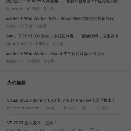
我排查了一个React内存泄漏——罪魁祸首是这3个被忽略的清理函数
kyriewen
·
54阅读
·
0点赞
useRef + Web Worker 实战：React 如何优雅地拥抱多线程
dzhd
·
45阅读
·
5点赞
GenUI SDK v1.3.0 发布｜多框架兼容，一键换物料，渲染器 & 演练场全面增强！
OpenTiny社区
·
66阅读
·
2点赞
useRef + Web Worker：React 中的耗时计算不卡页面
嘟嘟0717
·
78阅读
·
8点赞
为你推荐
Visual Studio 2019 v16.10 和 v16.11 Preview 1 现已推出！
MicrosoftReactor
5年前
745
1
评论
VS 2026 正式发布，王炸！
CodeSheep
8月前
58k
161
72