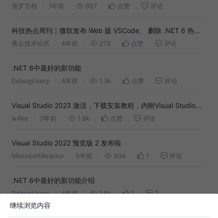
方下载，微软vc运行库
搜罗万相
1年前
867
点赞
评论
科技热点周刊｜微软发布 Web 版 VSCode、 删除 .NET 6 热重
载引发不满、IBM 发布开源混合云介绍指南
青云技术社区
4年前
273
点赞
评论
.NET 6中最好的新功能
DebugUsery
4年前
1.3k
点赞
评论
Visual Studio 2023 激活，下载安装教程，内附Visual Studio激
活码，密钥
w4ke
3年前
1.8k
点赞
评论
Visual Studio 2022 预览版 2 发布啦
MicrosoftReactor
5年前
934
1
评论
.NET 6中最好的新功能介绍
DebugUsery
4年前
1.8k
1
2
继续浏览内容
微软跨平台 UI 框架 .NET MAUI Preview 14 发布