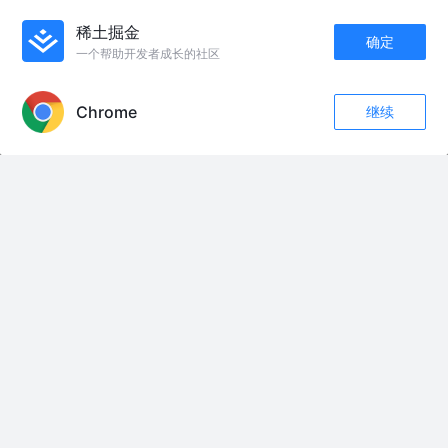
前沿技术瞭望官
4年前
2.3k
点赞
评论
稀土掘金
确定
一个帮助开发者成长的社区
APP内打开
Visual Studio 2022超详细图文下载安装教程（附安装包）
上班日常摸鱼
9月前
1.8k
点赞
评论
Chrome
继续
点赞
评论
收藏
关注
友情链接：
26.8.6日.周四•早课杰熙妈妈•爱健身90分钟直播回放 #杰熙妈妈爱健身直播
回放 #有氧塑形健身操
闪光的哈萨维第二部，8.17上流媒体啦，大家期待与否 #高达 #动漫解说
当德国统一时，其他各国都有什么反应？#历史#德国#欧洲
李杰伟任旬阳市副市长、代理市长
叛逆者全集精讲 58 #好剧推荐#谍战剧#因为一个片段看了整部剧
#奥特曼 #奥特曼儿童动画片 #奥特曼卡通动画 #奥特曼3-6岁儿童动画片
这次甜甜的#迷你世界 #许不可 #迷你星尘之境
2002年南京排长被地痞打伤，军区司令大怒#南京 #排长 #军人 #朱文泉 #地
痞
但凡王宝没骗徐朗，徐朗也不至于那么惨！ #泰囧 #好剧推荐 #喜剧 #喜剧电
影
《家发砍柴》第一集 #范家发 #范马家族 #范马宇宙 #剧情演绎