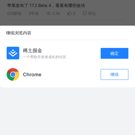
苹果发布了 17.2 Beta 4，看看有哪些改动
iOS新知
2年前
2.5k
2
评论
Flutter 3.19 发布，快来看看有什么更新吧？
继续浏览内容
恋猫de小郭
2年前
23k
49
19
稀土掘金
确定
友情链接：
一个帮助开发者成长的社区
APP内打开
强势的龙哥#搞笑 #原创动画 #意想不到的结局 #剪映
坐上全球首条环岛高铁在一个半小时之内纵贯海口与三亚两座城市是种怎样
Chrome
继续
的体验？这趟海南标杆车D7585次便是其中的首选。#火车 #铁路 #抖音精选
点赞
评论
收藏
app
关注
健哥有氧健身回放20260808周六早课0间歇版瘦全身瘦肚子 #健哥有氧健身
#居家健身 #健哥有氧健身 #全身燃脂 #健哥有氧健身 @DOU+小助手
@DOU+上热门
老公说视频出了江安就让孩子和婆婆在陪陪我，姐妹们帮我看看到哪了；婆
婆最后那句谢谢儿媳妇 瞬间觉得一路的辛苦都是值得的#婆媳 #我的乡村生活
什么叫“出音味来”？ 什么叫“出音味来”？#初音未来 #吉他 #乐器演奏 #miku
#甩葱歌
我猪的屁香香滴~ @DOU+上热门 #青年创作者成长计划#小楷#灵飞经#写字
是一种享受#百young非遗计划