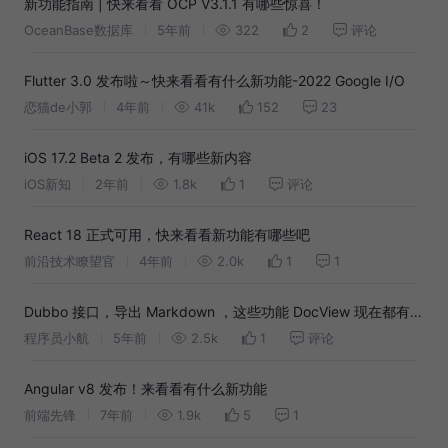
新功能指南 | 快来看看 OCP V3.1.1 有哪些惊喜！
OceanBase数据库
5年前
322
2
评论
Flutter 3.0 发布啦～快来看看有什么新功能-2022 Google I/O
恋猫de小郭
4年前
41k
152
23
iOS 17.2 Beta 2 发布，有哪些新内容
iOS新知
2年前
1.8k
1
评论
React 18 正式可用，快来看看新功能有哪些吧
前沿技术瞭望官
4年前
2.0k
1
1
Dubbo 接口，导出 Markdown ，这些功能 DocView 现在都有
了！
程序员小航
5年前
2.5k
1
评论
Angular v8 发布！来看看有什么新功能
前端先锋
7年前
1.9k
5
1