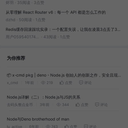
烬羽
·
35阅读
·
3点赞
从零理解 React Router v6：每一个 API 都是怎么工作的
dzhd
·
50阅读
·
1点赞
Redis缓存回滚踩坑实录：一个配置失误，让我在凌晨3点丢了3000条数据
用户05954017446
·
43阅读
·
1点赞
为你推荐
📦 x-cmd pkg | deno - Node.js 创始人的创新之作，安全且现
代的 Node.js 替代方案
x_cmd
1年前
219
点赞
评论
Node.js详解（二）：Node.js与JS的关系
去码头整点金币
3年前
344
点赞
评论
Node与Deno brotherhood of man
lu_active
6年前
743
点赞
评论