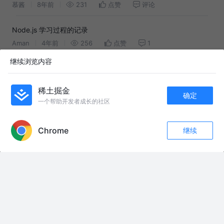
慕酱
8年前
231
点赞
评论
Node.js 学习过程的记录
Aman
4年前
256
点赞
1
继续浏览内容
什么是Node.js
猿码架构
8年前
3.1k
57
1
稀土掘金
确定
一个帮助开发者成长的社区
Node.js特点和适用场景
APP内打开
前端无事人
7年前
2.4k
2
评论
Chrome
继续
点赞
评论
收藏
告别Node.js：2025年，我为何全面拥抱Bun
关注
前端之虎陈随易
1年前
7.9k
60
45
Node.js介绍和环境配置（含NVM、NPM、YARN的安装）
zhmbo
5年前
231
点赞
评论
《深入浅出NodeJS》读书笔记（一）：node.js简介