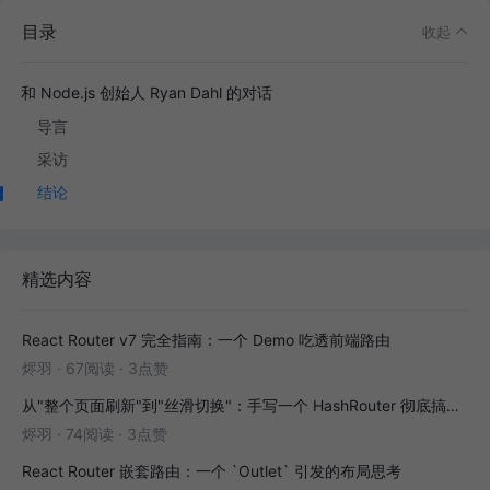
目录
收起
和 Node.js 创始人 Ryan Dahl 的对话
导言
采访
结论
精选内容
React Router v7 完全指南：一个 Demo 吃透前端路由
烬羽
·
67阅读
·
3点赞
从"整个页面刷新"到"丝滑切换"：手写一个 HashRouter 彻底搞懂前端路由
烬羽
·
74阅读
·
3点赞
React Router 嵌套路由：一个 `Outlet` 引发的布局思考