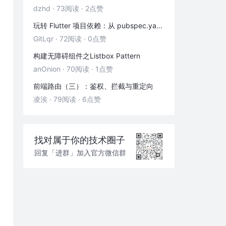
Dart 2.12 现已发布
dzhd
·
73阅读
·
2点赞
玩转 Flutter 项目依赖：从 pubspec.yaml 到实战包管理
GitLqr
·
72阅读
·
0点赞
构建无障碍组件之Listbox Pattern
anOnion
·
70阅读
·
1点赞
前端路由（三）：鉴权、拦截与重定向
凌涘
·
79阅读
·
6点赞
找对属于你的技术圈子
回复「进群」加入官方微信群