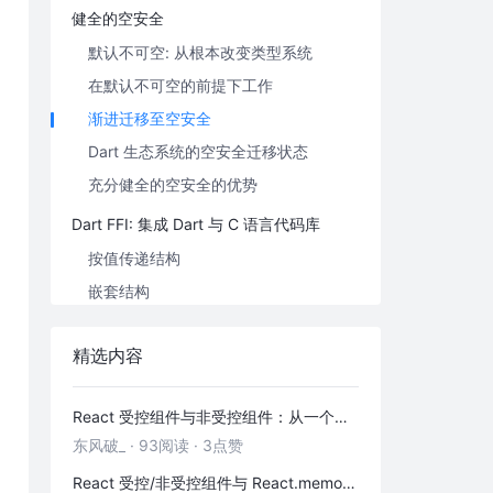
健全的空安全
默认不可空: 从根本改变类型系统
在默认不可空的前提下工作
渐进迁移至空安全
Dart 生态系统的空安全迁移状态
充分健全的空安全的优势
Dart FFI: 集成 Dart 与 C 语言代码库
按值传递结构
嵌套结构
API 改动
精选内容
自动生成 FFI 绑定
FFI 路线图
React 受控组件与非受控组件：从一个输入框讲清表单数据流
FFI 使用示例
东风破_
·
93阅读
·
3点赞
Dart 语言的未来计划
React 受控/非受控组件与 React.memo 性能优化——从本质到实战