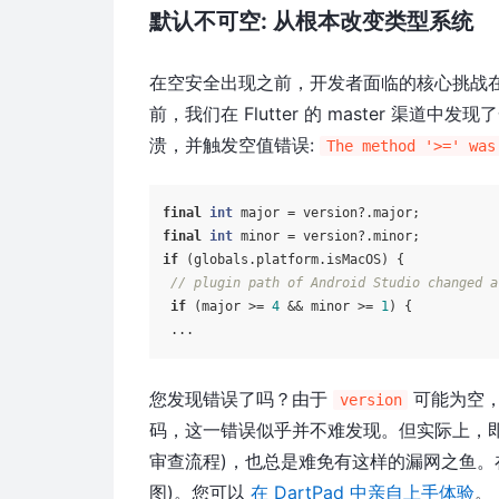
默认不可空: 从根本改变类型系统
在空安全出现之前，开发者面临的核心挑战
前，我们在 Flutter 的 master 渠道
溃，并触发空值错误:
The method '>=' was
final
int
final
int
if
 (globals.platform.isMacOS) {

// plugin path of Android Studio changed a
if
 (major >= 
4
 && minor >= 
1
) {

您发现错误了吗？由于
可能为空
version
码，这一错误似乎并不难发现。但实际上，即使经过
审查流程)，也总是难免有这样的漏网之鱼。
图)。您可以
在 DartPad 中亲自上手体验
。