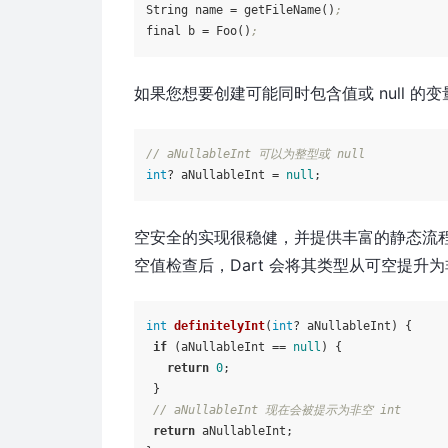
String 
name
 = getFileName()
;
final 
b
 = Foo()
;
如果您想要创建可能同时包含值或 null 的
// aNullableInt 可以为整型或 null
int
? aNullableInt = 
null
空安全的实现很稳健，并提供丰富的静态流
空值检查后，Dart 会将其类型从可空提升为
int
definitelyInt
(
int
? aNullableInt
)
 {

if
 (aNullableInt == 
null
) {

return
0
;

 }

// aNullableInt 现在会被提示为非空 int
return
 aNullableInt;
