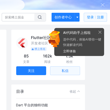
创作者中心
登录
注册
AI代码助手上线啦
Flutter社区
选中代码，体验AI替你一键
开发者社区
快速解读代码
榜上有名
立即体验
85
162k
1.3k
文章
阅读
粉丝
私信
关注
目录
收起
Dart 平台的独特功能