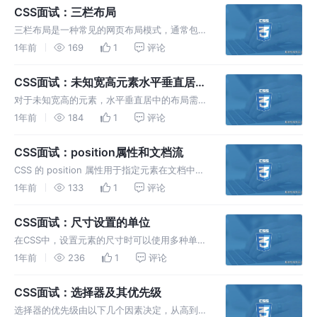
CSS 动画的详细讲解，包括核心概念、使用方
CSS面试：三栏布局
法以及
三栏布局是一种常见的网页布局模式，通常包括
一个左侧栏、一个右侧栏和一个中间内容区域。
1年前
169
1
评论
实现这种布局的方式有很多种，以下是几种常用
的三栏布局实现方案： 1. 浮动布局 使用 float
CSS面试：未知宽高元素水平垂直居中
是较为传统的三栏布
方法
对于未知宽高的元素，水平垂直居中的布局需求
非常常见，尤其在响应式设计中。以下是几种常
1年前
184
1
评论
用的实现方法： 1. 使用Flexbox 2. 使用Grid
CSS Grid也是一个布局的利器，可以很方便地
CSS面试：position属性和文档流
实现居
CSS 的 position 属性用于指定元素在文档中的
定位方式。它有几个常用的属性值，每个属性值
1年前
133
1
评论
决定了元素的定位方式和相对的参考点。以下是
position 属性的主要属性值及其作用： 1. sta
CSS面试：尺寸设置的单位
在CSS中，设置元素的尺寸时可以使用多种单
位，这些单位可以分为绝对单位和相对单位两大
1年前
236
1
评论
类。了解这些单位的使用场景和差异，有助于你
更精确地控制页面布局和响应式设计。 1. 绝对
CSS面试：选择器及其优先级
单位 绝对单位表示的长度是固
选择器的优先级由以下几个因素决定，从高到低