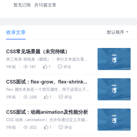
暂无订阅
共10篇文章
收录文章
默认顺序
CSS常见场景题（未完待续）
画三角形 画线条（横线）： 单行文本超出显示
省略号 多行文本超出显示省略号 要实现多行文
1年前
147
1
评论
本溢出显示省略号，可以使用 -webkit-line-
clamp 和 display: -webkit-box
CSS面试：flex-grow、flex-shrink、
flex-basis
flex 属性本身是一个简写属性，用于设置以下三
个子属性： flex-grow: 定义项目的放大比例，
1年前
298
1
评论
即当容器中有剩余空间时，项目将如何分配这些
剩余空间。是对剩余空间的按比例分配。 默认
CSS面试：动画animation及性能分析
值为 0，表示
CSS 动画（animation）允许你通过定义关键帧
（@keyframes）来创建复杂的动画效果，这些
1年前
302
1
评论
动画效果可以应用于 HTML 元素上。下面是