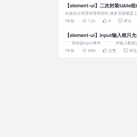
【element-ui】二次封装table
在做后台管理管理系统时,很多页面都是上面
dialog,因为这种页面dialog才
1年前
1.2k
4
评论
【element-ui】input输入框
``` 添加@input事件 ``` ``` 对输入数据进
1年前
689
点赞
评论