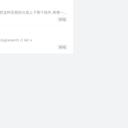
 我把这种页面拆分成上下两个组件,再整一个
前端
event) // let v
前端