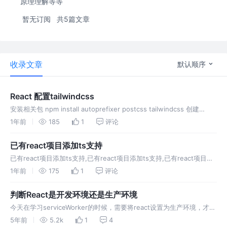
原理理解等等
暂无订阅
共5篇文章
收录文章
默认顺序
React 配置tailwindcss
安装相关包 npm install autoprefixer postcss tailwindcss 创建
tailwindcss以及postcss的配置文件 npx tailwindcss init
1年前
185
1
评论
已有react项目添加ts支持
已有react项目添加ts支持,已有react项目添加ts支持,已有react项目添
加ts支持,已有react项目添加ts支持
1年前
175
1
评论
判断React是开发环境还是生产环境
今天在学习serviceWorker的时候，需要将react设置为生产环境，才能
使用注册serviceWorker。
5年前
5.2k
1
4