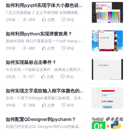
如何利用pyqt6实现字体大小颜色设
置？
1 定义页面面板 2 定义字体功能 实现槽函数
getFont 3 定义颜色功能 实现颜色槽函数
2年前
359
点赞
评论
getColor: 4 文字框功能 完整代码如下： ^V^
### 你越关注和点赞，路老师越有动力！###
如何利用python实现弹窗效果？
基础对话框 我们只需要设置一个self.dialog =
Dialog()​就可以实现基础的弹窗效果。 我们创建
2年前
488
点赞
评论
一个QMainWindow，并把基础的弹窗对象配置
到主窗口里。
如何实现鼠标点击事件？
今天实现一个鼠标点击事件，效果如上图所示。
要实现这个功能，前提要先熟悉以下什么是事
2年前
317
点赞
评论
件。 1 事件 在PyQt6的GUI编程中，基于
QWidget的应用程序都是由事件event驱动的，
如何实现文字底纹输入框字体颜色的设
它的每个动作都会触
置？
实现一个基于QWidget通用窗口的标签、文本
框及字体和按钮自定义样式的案例，主要是熟悉
2年前
366
点赞
评论
基于QWidget下的一些常用的功能
如何配置QDesigner到pycharm？
前面已经安装过Qt Designer和PyUic的集成工