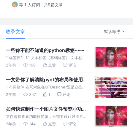
等 1 人订阅
共9篇文章
收录文章
默认顺序
一些你不能不知道的python标签~~~
1 标签控件 1.1 文本标签（基础标签） 文本标签
是最基本的标签，只需要配置文字就可以了 1.2
2年前
196
点赞
评论
样式标签 可以对标签设置样式，添加css样式。
1.3 图片标签 可以直接把图片放到标签的位置，
一文带你了解清除pyqt的布局和使用
实现
方法
1 布局控件 布局对象在QTDesigner里是这些：
四种布局举例如下图： 2 布局容器 所谓布局容
2年前
347
1
评论
器就是存放控件的控件（比如输入框就是控
件），也就是可以在窗口中放置容器控件，然后
如何快速制作一个图片文件预览小功
把控件放入其中。
能？
文件选择查看功能很简单，只需要设计好图片文
件和文本文件的选择函数就可以了。然后按照信
2年前
144
点赞
评论
号和槽函数的方式进行触发文件选择