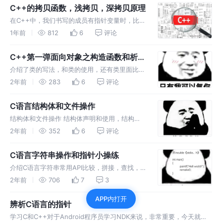
玩我的宝贝怎么办，只能成为我的好基友才可以
C++的拷贝函数，浅拷贝，深拷贝原理
哦。
在C++中，我们书写的成员有指针变量时，比如
char* 和Student * 在传参或者赋值时，构造函
1年前
812
6
评论
数只拷贝了其地址，没有拷贝其内容的情况，我
们称之为浅拷贝。会引发同一地址多次释放的错
C++第一弹面向对象之构造函数和析构
误。我们要真
函数
介绍了类的写法，和类的使用，还有类里面比较
重要的几个函数构造函数和析构函数。 牢记在
2年前
283
6
评论
栈内初始化的和在堆内初始化的用法不要被同行
吊起来打。 希望大家一键三连，多多支持！
C语言结构体和文件操作
结构体和文件操作 结构体声明和使用，结构体
和指针数组结合使用 文件的读、写 、复制 加密
2年前
352
6
评论
和解密，文件大小的获取
C语言字符串操作和指针小操练
介绍C语言字符串常用API比较，拼接，查找，
动态开辟和静态开辟的概念，用指针实现字符串
2年前
706
7
3
API加深对指针的理解。
APP内打开
辨析C语言的指针
学习C和C++对于Android程序员学习NDK来说，非常重要，今天就从