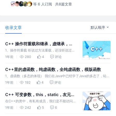
等 6 人订阅
共8篇文章
收录文章
默认顺序
C++ 操作符重载和继承，虚继承，虚
基类
1、操作符重载 听说过方法重载，还没听说过操
作符也能重载。。。这个特性，Kotlin也有，但
1年前
280
4
评论
是我没怎么用过，Kotlin不愧是Kotlin把C++精
华都抄了过去。
C++里的虚函数，纯虚函数，全纯虚函数，模版函数
1、虚函数（多态的体现） 我们在Java中已经学了Java的多态了，站在
程序的角度来说，在程序运行的时候，才能确定的调用哪个函数，实例
1年前
192
4
评论
化哪个类，这就叫多态。属于静态多态的范畴。比如父类引用，指向子
类实
C++ 可变参数，this，static，友元函
数，友元类
在C++的类中，有私有成员，我们是不能访问
的。自己的宝贝，只能自己玩，，别人不能玩
1年前
242
5
6
的。自己的宝贝让别人玩，你放心么。但是你想