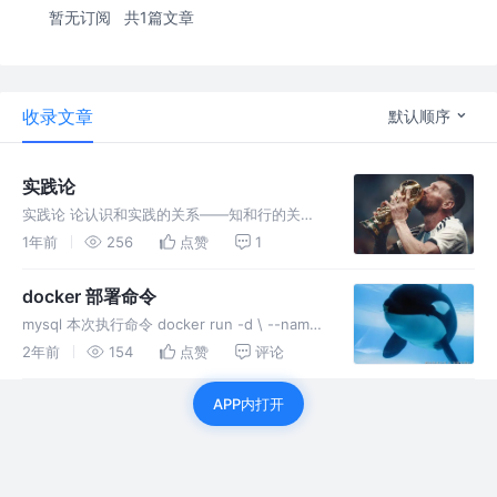
暂无订阅
共1篇文章
收录文章
默认顺序
实践论
实践论 论认识和实践的关系——知和行的关系
（一九三七年七月） 马克思以前的唯物
1年前
256
点赞
1
论，离开人的社会性，离开人的历史发展，去观
察认识问题，因此不能了解认识对社会实践的依
docker 部署命令
赖关系，即认识对生产和阶级斗争的
mysql 本次执行命令 docker run -d \ --name
mysql \ -p 3306:3306 \ -e
2年前
154
点赞
评论
TZ=Asia/Shanghai \ -e
MYSQL_ROOT_PASSW
APP内打开