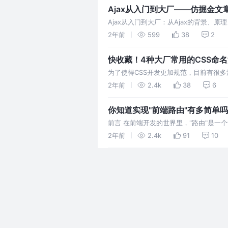
Ajax从入门到大厂——仿掘金文
Ajax从入门到大厂：从Ajax的背景、
2年前
599
38
2
快收藏！4种大厂常用的CSS命名法
为了使得CSS开发更加规范，目前有很
论，并通过复刻WeUI的组件预览界面让
2年前
2.4k
38
6
你知道实现"前端路由"有多简单
前言 在前端开发的世界里，"路由"是
会手足无措。然而，其实实现一个基础的
2年前
2.4k
91
10