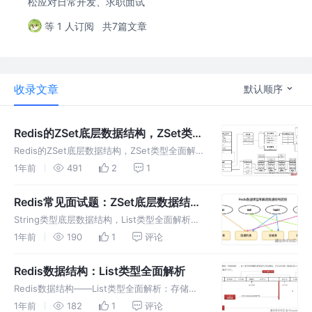
松应对日常开发、求职面试
等 1 人订阅
共7篇文章
收录文章
默认顺序
Redis的ZSet底层数据结构，ZSet类型
全面解析
Redis的ZSet底层数据结构，ZSet类型全面解
析；应用场景、底层结构、常用命令；压缩列表
1年前
491
2
1
ZipList、跳表SkipList；B+树与跳表对比，
MySQL为什么使用B+树；ZSet为什么用跳表，
Redis常见面试题：ZSet底层数据结
构，SDS、压缩列表ZipList、跳表
String类型底层数据结构，List类型全面解析，
SkipList
ZSet底层数据结构；简单动态字符串SDS、压
1年前
190
1
评论
缩列表ZipList、哈希表、跳表SkipList、整数数
组IntSet
Redis数据结构：List类型全面解析
Redis数据结构——List类型全面解析：存储多
个有序的字符串，最多可以存储 2^32-1 个元
1年前
182
1
评论