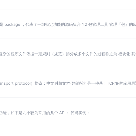
单词是 package ，代表了一组特定功能的源码集合 1.2 包管理工具 管理『包
? 将一个复杂的程序文件依据一定规则（规范）拆分成多个文件的过程称之为 模块化 
露内
ext transport protocol）协议；中文叫超文本传输协议 是一种基于TCP/I
径 的功能，如下是几个较为常用的几个 API： 代码实例：