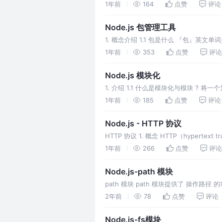
的
1年前
164
点赞
评论
Node.js 包管理工具
1. 概念介绍 1.1 包是什么 『包』英文
更新 ， 删除 ， 上传
1年前
353
点赞
评论
Node.js 模块化
1. 介绍 1.1 什么是模块化与模块 
块的内部数据是私有的，不过模块可以暴
1年前
185
点赞
评论
Node.js - HTTP 协议
HTTP 协议 1. 概念 HTTP（hypert
万维网
1年前
266
点赞
评论
Node.js-path 模块
path 模块 path 模块提供了 操作路
2年前
78
点赞
评论
Node.js-fs模块