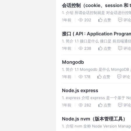
会话控制（cookie、session 和 
1. 介绍 所谓会话控制就是 对会话进
存在的这样的需求，所以我们需要通过 
1年前
202
点赞
评论
接口 ( API : Application Program
1. 简介 1.1 接口是什么 接口是 前后端
Program Inte
1年前
238
点赞
评论
Mongodb
1. 简介 1.1 Mongodb 是什么 Mong
1年前
178
点赞
评论
Node.js express
1. express 介绍 express 是一个基于
1年前
282
点赞
评论
Node.js nvm（版本管理工具）
1. 介绍 nvm 全称 Node Version