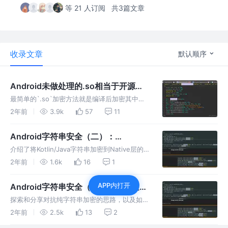
等 21 人订阅
共3篇文章
收录文章
默认顺序
Android未做处理的.so相当于开源！
编写插件简单加密Native层代码
最简单的`.so`加密方法就是编译后加密其中的
`.text`, 在运行时解密, 解密函数不能定义在
2年前
3.9k
57
11
`.text`, 要确保解密函数要在任何`.text`中被加
密的代码执行前调用
Android字符串安全（二）：
Kotlin/Java字符串加密到Native层，
介绍了将Kotlin/Java字符串加密到Native层的
扩展StringFog插件
关键步骤，以及一些相关技巧。基于StringFog
2年前
1.6k
16
1
4.0.1版本。
APP内打开
Android字符串安全（一）：如何逆向
破解纯Kotlin/Java的字符串加密/混淆
探索和分享对抗纯字符串加密的思路，以及如何
扩展StringFog，让字符串变得更安全。这一篇
2年前
2.5k
13
2
先演示了纯Kotlin/Java字符串加密存在的风险，