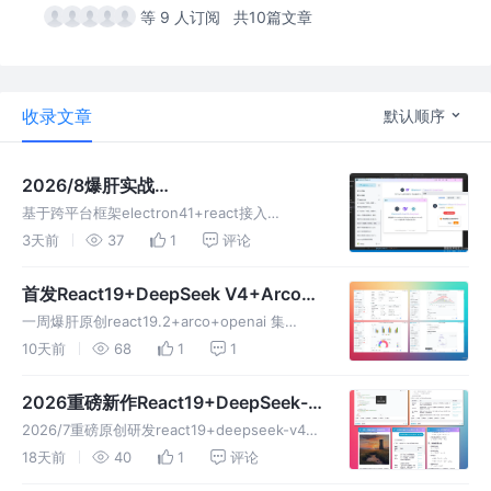
等 9 人订阅
共10篇文章
收录文章
默认顺序
2026/8爆肝实战
Electron41+React19+DeepSeekV4
基于跨平台框架electron41+react接入
跨平台桌面端AI系统
deepseek-v4电脑端流式ai聊天问答系统。支持
3天前
37
1
评论
亮色/暗黑主题、深度思考链、代码高亮/复制、
latex、mermaid渲染、echarts图表。
首发React19+DeepSeek V4+Arco网
页版AI智能系统模板
一周爆肝原创react19.2+arco+openai 集
成 deepseek-v4-flash 实战网页版ai对话助
10天前
68
1
1
手。代码高亮复制、katex公式+mermaid图表
+echarts图表。
2026重磅新作React19+DeepSeek-
V4+Markdown智能流式生成AI Chat
2026/7重磅原创研发react19+deepseek-v4-
flash+arco+openai流式输出ai会话模板。
18天前
40
1
评论