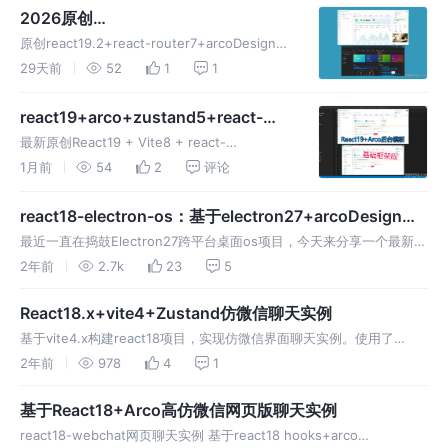
2026原创
React19.2+Vite8+Arco+Echarts后
原创react19.2+react-router7+arcoDesign搭
台管理模板Admin
建高颜值后台管理系统。 支持light+dark主
29天前
52
1
1
题、3种通用模板、国际化、路由/状态管理、页
面缓存，图表/表格/表单/编辑器
react19+arco+zustand5+react-
activation后台系统模板【基础框架】
最新原创React19 + Vite8 + react-
activation0.13.4 + Zustand5 + react-router-
1月前
54
2
评论
dom v7搭建轻量级Admin管理系统模板。
react18-electron-os：基于electron27+arcoDesign桌
面os系统
最近一直在捣鼓Electron27跨平台桌面os项目，今天来分享一个最新研
发的react18整合electron开发仿制mateOs桌面os后台应用
2年前
2.7k
23
5
ElectronReactOS。
React18.x+vite4+Zustand仿微信聊天实例
基于vite4.x构建react18项目，实现仿微信界面聊天实例。使用了
react18、react-router-dom、react-vant、Zustand4等技术。
2年前
978
4
1
基于React18+Arco高仿微信网页版聊天实例
react18-webchat网页聊天实例 基于react18 hooks+arco