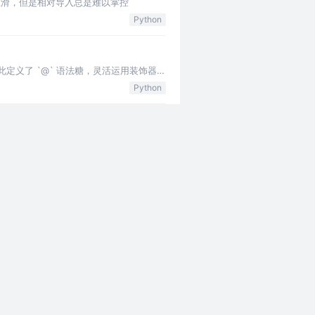
很丝滑，但是相对导入总是难以掌控
Python
为此定义了 `@` 语法糖，灵活运用装饰器可
Python