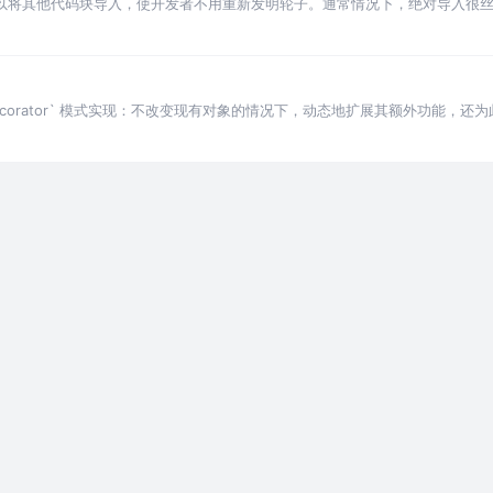
rt 指令用以将其他代码块导入，使开发者不用重新发明轮子。通常情况下，绝对导入
`Decorator` 模式实现：不改变现有对象的情况下，动态地扩展其额外功能，还