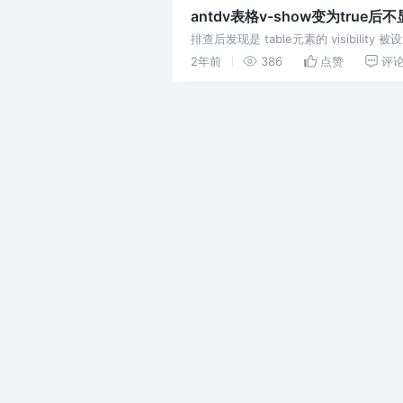
antdv表格v-show变为true后
排查后发现是 table元素的 visibil
样的条件： 前端
2年前
386
点赞
评