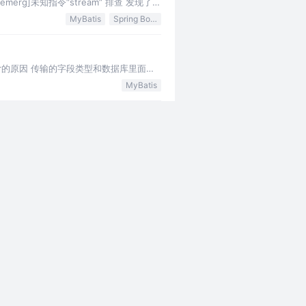
erg]未知指令“stream” 排查 发现了不
MyBatis
Spring Boot
ror的原因 传输的字段类型和数据库里面的
MyBatis