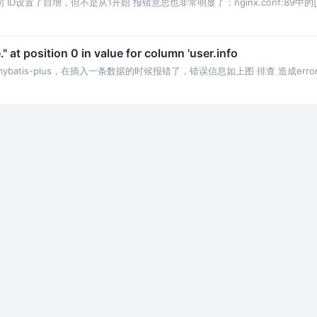
设置了自增，但不是从1开始 报错意思也非常明显了：nginx.conf:89中的[em
." at position 0 in value for column 'user.info
batis-plus，在插入一条数据的时候报错了，错误信息如上图 排查 造成er
论