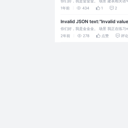
你们好，我是金金金。 场景 建表相关语句 ID
对劲的地方，显而易见
1年前
434
1
2
Invalid JSON text:"Invalid value
你们好，我是金金金。 场景 我正在练习my
类型不一致，JSON键值对必须被花括
2年前
278
点赞
评