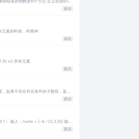
：删除链表的倒数第N个节点 定义双指针i和
面试
 当要移除链表元素的时候，有两种
面试
含 1 到 n2 所有元素
面试
其长度。如果不存在符合条件的子数组，返回
面试
ums = [-4,-1,0,3,10] 输
面试