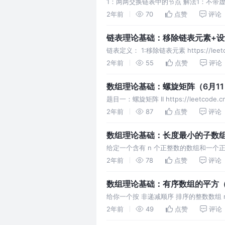
1：两两交换链表中的节点 解法1：不带虚
j，j首先向后移动n位，ij同时后移，i即
2年前
70
点赞
评论
链表理论基础：移除链表元素+设
链表定义： 1:移除链表元素 https://leetco
2年前
55
点赞
评论
数组理论基础：螺旋矩阵（6月1
题目一：螺旋矩阵 II https://leetcode.c
2年前
87
点赞
评论
数组理论基础：长度最小的子数组-
给定一个含有 n 个正整数的数组和一个正
0。 示例： 输入：s = 7, nums
2年前
78
点赞
评论
数组理论基础：有序数组的平方（
给你一个按 非递减顺序 排序的整数数组 num
出：[0,1,9,1
2年前
49
点赞
评论