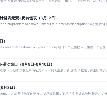
节点 刚开始的思路是不带虚节点 。有点混乱。 解法二：带虚节点 TODO 2
计链表元素+反转链表（6月12日）
de.cn/problems/remove-linked-list-elements/description/
1日）
n/problems/spiral-matrix-ii/description/ 给你一个正整数 n ，生成一个包
滑动窗口（6月9日-6月10日）
整数 s ，找出该数组中满足其和 ≥ s 的长度最小的 连续 子数组，并返回
6月8日）
s，返回 每个数字的平方 组成的新数组，要求也按 非递减顺序 排序。 示例 1： 输入：n