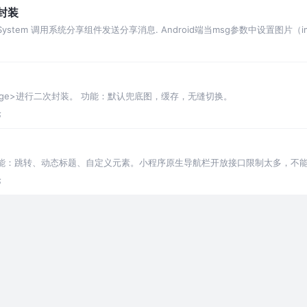
件封装
reWithSystem 调用系统分享组件发送分享消息. Android端当msg参数中设置图
件<image>进行二次封装。 功能：默认兜底图，缓存，无缝切换。
论
栏。 功能：跳转、动态标题、自定义元素。小程序原生导航栏开放接口限制太多，
论