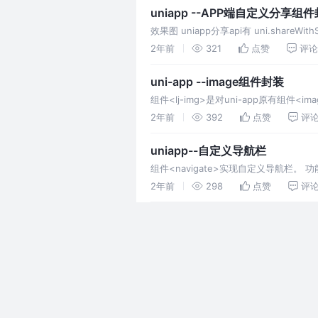
uniapp --APP端自定义分享组
效果图 uniapp分享api有 uni.sha
image
2年前
321
点赞
评论
uni-app --image组件封装
组件<lj-img>是对uni-app原有组
2年前
392
点赞
评
uniapp--自定义导航栏
组件<navigate>实现自定义导航
的基础上增加更多配置项。
2年前
298
点赞
评