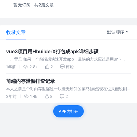
暂无订阅
共2篇文章
收录文章
默认顺序
vue3项目用HbuilderX打包成apk详细步骤
一、背景 如果一个前端想快速开发app，最快的方式应该是用uni-
app。 但我之前脑袋秀逗了，只想到用vue3开发h5，然后部署之后把
1年前
2.8k
2
评论
这个h5的链接打包成apk，这种方式会存在一个问题，当手机没网连
前端内存泄漏排查记录
本人之前是个对内存泄漏这一块毫无所知的菜鸟(虽然现在也只能说刚入
门)。 首先是测试说这个系统点着点着就会出现崩溃的情况，说出现概
2年前
1.4k
8
2
率很频繁，然而我在本地和同事拼命点击也并未复现
APP内打开