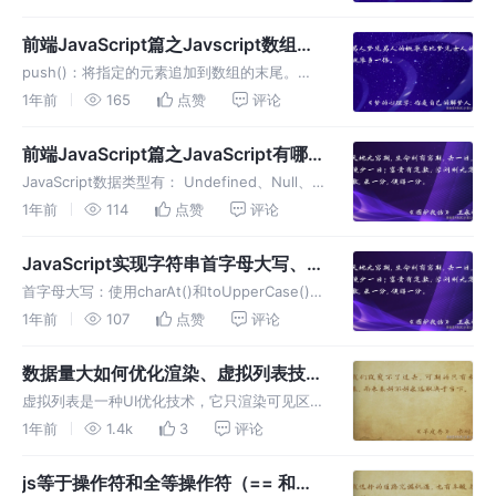
Set 的方式 是目前在实际开发中应用较广泛的
方法。
前端JavaScript篇之Javscript数组的
常用方法有哪些？JavaScript判断数组
push()：将指定的元素追加到数组的末尾。
的方式有哪些？
pop()：删除数组中的最后一个元素，并返回被
1年前
165
点赞
评论
删除的元素。 unshift()：在数组的开头插入指
定的元素，使其成为新的第一个元素。
前端JavaScript篇之JavaScript有哪些
数据类型，它们的区别？
JavaScript数据类型有： Undefined、Null、
Boolean、Number、String、Array、
1年前
114
点赞
评论
Object、Symbol、BigInt…
JavaScript实现字符串首字母大写、翻
转字符串、获取用户选定的文本
首字母大写：使用charAt()和toUpperCase()方
法将字符串的首字母转换为大写。翻转字符串：
1年前
107
点赞
评论
可以将字符串转换为数组，使用reverse()方法
翻转数组，然后再用join()方法将其转换
数据量大如何优化渲染、虚拟列表技
术、js虚拟列表、Vue Virtual Scroller
虚拟列表是一种UI优化技术，它只渲染可见区域
实现虚拟滚动列表、react-virtualized
的数据项，而不是一次性渲染全部数据。这样可
1年前
1.4k
3
评论
以减少DOM元素数量，提高页面性能和用户体
库实现的虚拟列
验。
js等于操作符和全等操作符（== 和