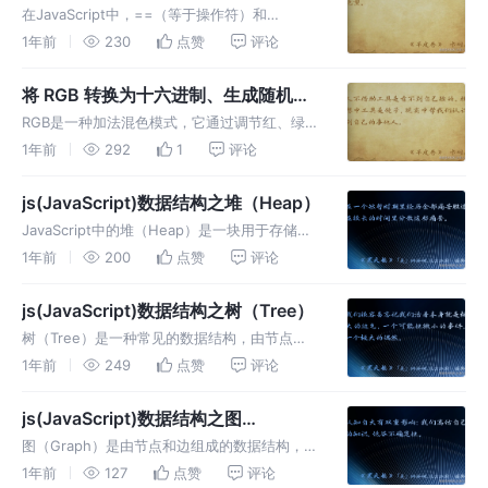
===）的区别，在什么情况下使用
在JavaScript中，==（等于操作符）和
===（全等操作符）都是用来比较两个值是否相
1年前
230
点赞
评论
等的工具，但它们有一些重要的区别
将 RGB 转换为十六进制、生成随机十
六进制
RGB是一种加法混色模式，它通过调节红、绿、
蓝三个颜色通道的亮度来混合出各种颜色。对于
1年前
292
1
评论
每个颜色通道，取值范围是0到255，0表示该通
道对应的颜色分量没有亮度，255表示达到最大
js(JavaScript)数据结构之堆（Heap）
亮度。
JavaScript中的堆（Heap）是一块用于存储动
态分配内存的区域。在这个堆里，我们可以存储
1年前
200
点赞
评论
复杂的数据结构，比如对象和数组。不同于栈
（Stack），堆的大小不是固定的，而是可以根
js(JavaScript)数据结构之树（Tree）
据需要动态扩展。
树（Tree）是一种常见的数据结构，由节点
（Node）和边（Edge）组成。树的节点通过边
1年前
249
点赞
评论
连接，形成层次结构。树的一个节点可以有多个
子节点，但只有一个父节点（除了根节点）。树
js(JavaScript)数据结构之图
的一个重要特点是没有环，即
（Graph）
图（Graph）是由节点和边组成的数据结构，用
于表示各种不同实体之间的关系。常见的图结构
1年前
127
点赞
评论