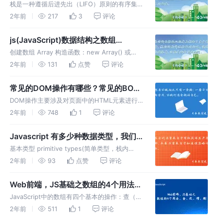
（Stack）
栈是一种遵循后进先出（LIFO）原则的有序集
合。新添加的或待删除的元素都保存在栈的同一
2年前
217
3
评论
端，称作栈顶，另一端就叫栈底。 特点： 栈是
一种高效的数据结构，只能在栈顶进行添加或删
js(JavaScript)数据结构之数组
除操作，操作速度较快。
（Array）
创建数组 Array 构造函数：new Array() 或
new Array(1, 2, 3)，需要 new 关键字 方括号
2年前
131
点赞
评论
[]：[] 或 [1, 2, 3]，更简洁 判断、长度和遍历数
组
常见的DOM操作有哪些？常见的BOM
对象有哪些？DOM操作与BOM对象的
DOM操作主要涉及对页面中的HTML元素进行
区别？
增删改查等操作，用于操作网页的结构和内容；
2年前
748
1
评论
而BOM对象主要涉及浏览器窗口和浏览器本身
的一些属性和方法，用于控制浏览器行为和获取
Javascript 有多少种数据类型，我们
浏览器信息。简而言之，DOM操
该如何来判断?
基本类型 primitive types(简单类型，栈内
存)：字符串（String）、数字(Number)、布尔
2年前
93
点赞
评论
(Boolean)、对空（Null）、未定义
（Undefined）、ES6新增的原始数据
Web前端，JS基础之数组的4个用法，
查、改、增、删
JavaScript中的数组有四个基本的操作：查（读
取）、改（修改）、增（添加）、删（删除）。
2年前
511
1
评论
查（读取）：通过索引来读取数组中的元素、改