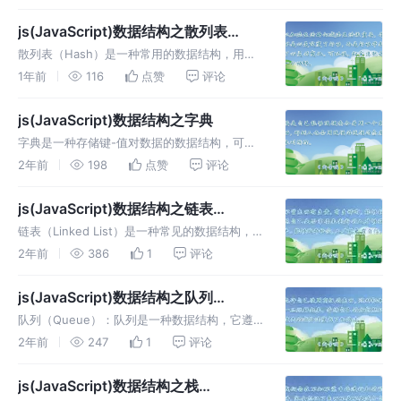
包括社交网络、网站链接图等。
js(JavaScript)数据结构之散列表
（Hash）
散列表（Hash）是一种常用的数据结构，用于
存储键值对。它利用散列函数将键映射到一个数
1年前
116
点赞
评论
字索引上，以便快速地插入、删除和查找数据。
在JavaScript 中，可以使用对象来实现散列表
js(JavaScript)数据结构之字典
的功能。
字典是一种存储键-值对数据的数据结构，可以
通过唯一的键来访问对应的值。这种数据结构可
2年前
198
点赞
评论
以在不需要使用数组的情况下，快速地查找、插
入和删除数据。
js(JavaScript)数据结构之链表
（Linked List）
链表（Linked List）是一种常见的数据结构，
它由一系列节点组成，每个节点都包含了数据和
2年前
386
1
评论
指向下一个节点的指针。
js(JavaScript)数据结构之队列
（Queue）
队列（Queue）：队列是一种数据结构，它遵
循先进先出（FIFO）的原则，即最先进入队列
2年前
247
1
评论
的元素最先被移除。在日常生活中，我们可以将
队列比喻为排队等待服务的人群，如在银行排队
js(JavaScript)数据结构之栈
或者日常购物排队。