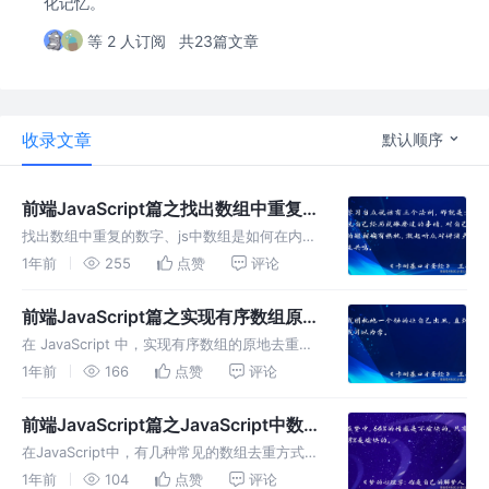
化记忆。
等 2 人订阅
共23篇文章
收录文章
默认顺序
前端JavaScript篇之找出数组中重复的
数字、js中数组是如何在内存中存储
找出数组中重复的数字、js中数组是如何在内存
的？原生遍历数组的方式有哪些？请对
中存储的？原生遍历数组的方式有哪些？请对以
1年前
255
点赞
评论
下数组，根据 born 的值降序排列
以下数组，根据 `born` 的值降序排列
前端JavaScript篇之实现有序数组原地
去重方法有哪些？
在 JavaScript 中，实现有序数组的原地去重有
多种方法，下面是两种常见的方式。Set、双指
1年前
166
点赞
评论
针遍历
前端JavaScript篇之JavaScript中数组
去重的方式有哪些，比较常用哪个？
在JavaScript中，有几种常见的数组去重方式。
Set、filter 和 indexOf、reduce、Map，使用
1年前
104
点赞
评论