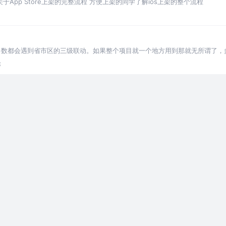
关于App Store上架的完整流程 方便上架的同学了解ios上架的整个流程
候，大多数都会遇到省市区的三级联动。如果整个项目就一个地方用到那就无所谓了
有需要，
论