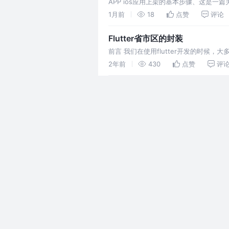
APP ios应用上架的基本步骤、这是一篇
1月前
18
点赞
评论
Flutter省市区的封装
前言 我们在使用flutter开发的时
（flutter自带组件贼丰富）。这样哪里
2年前
430
点赞
评